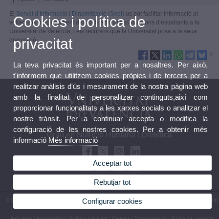
El
Servei d’Informació i Dinamització (Sedi)
us pot facilitar informació al
Cookies i política de
voltant del funcionament dels col·lectius i associacions d’estudiants a la
Universitat de València, i els recursos que la Universitat posa a la seua
privacitat
disposició.
La teva privacitat és important per a nosaltres. Per això,
t'informem que utilitzem cookies pròpies i de tercers per a
realitzar anàlisis d'ús i mesurament de la nostra pàgina web
amb la finalitat de personalitzar continguts,així com
proporcionar funcionalitats a les xarxes socials o analitzar el
nostre trànsit. Per a continuar accepta o modifica la
configuració de les nostres cookies. Per a obtenir més
Grau en Nutrició Humana i Dietètica
informació
Més informació
Acceptar tot
Rebutjar tot
Configurar cookies
© 2026 UV. - Av. de Vicent Andrés Estellés, 22, 46100 Burjassot. València. Espanya. Tel (+34)
963 86 41 00
Avís legal
|
Accessibilitat
|
Política privacitat
|
Cookies
|
Transparència
|
Bústia de contacte