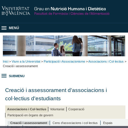
MENÚ
Inici
>
Viure a la Universitat
>
Participació i Associacionisme
>
Associacions i Col·lectius
>
Creació i assessorament
SUBMENU
Creació i assessorament d'associacions i
col·lectius d'estudiants
Associacions i Col·lectius
Voluntariat
Cooperació
Participació en òrgans de govern
Creació i assessorament
Cens d'associacions i col·lectius
Espais
Ajudes
Normativa