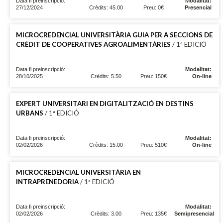
Data fi preinscripció:
Modalitat:
27/12/2024
Crèdits: 45.00
Preu: 0€
Presencial
MICROCREDENCIAL UNIVERSITÀRIA GUIA PER A SECCIONS DE
CRÈDIT DE COOPERATIVES AGROALIMENTÀRIES
/ 1ª EDICIÓ
Data fi preinscripció:
Modalitat:
28/10/2025
Crèdits: 5.50
Preu: 150€
On-line
EXPERT UNIVERSITARI EN DIGITALITZACIÓ EN DESTINS
URBANS
/ 1ª EDICIÓ
Data fi preinscripció:
Modalitat:
02/02/2026
Crèdits: 15.00
Preu: 510€
On-line
MICROCREDENCIAL UNIVERSITÀRIA EN
INTRAPRENEDORIA
/ 1ª EDICIÓ
Data fi preinscripció:
Modalitat:
02/02/2026
Crèdits: 3.00
Preu: 135€
Semipresencial