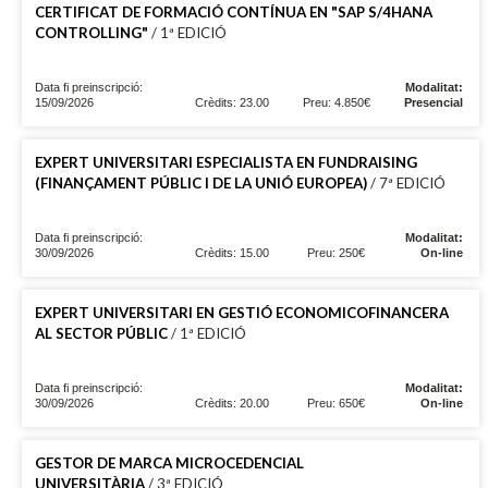
CERTIFICAT DE FORMACIÓ CONTÍNUA EN "SAP S/4HANA
CONTROLLING"
/ 1ª EDICIÓ
Data fi preinscripció:
Modalitat:
15/09/2026
Crèdits: 23.00
Preu: 4.850€
Presencial
EXPERT UNIVERSITARI ESPECIALISTA EN FUNDRAISING
(FINANÇAMENT PÚBLIC I DE LA UNIÓ EUROPEA)
/ 7ª EDICIÓ
Data fi preinscripció:
Modalitat:
30/09/2026
Crèdits: 15.00
Preu: 250€
On-line
EXPERT UNIVERSITARI EN GESTIÓ ECONOMICOFINANCERA
AL SECTOR PÚBLIC
/ 1ª EDICIÓ
Data fi preinscripció:
Modalitat:
30/09/2026
Crèdits: 20.00
Preu: 650€
On-line
GESTOR DE MARCA MICROCEDENCIAL
UNIVERSITÀRIA
/ 3ª EDICIÓ