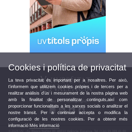
Cookies i política de privacitat
La teva privacitat és important per a nosaltres. Per això,
t'informem que utilitzem cookies pròpies i de tercers per a
realitzar anàlisis d'ús i mesurament de la nostra pàgina web
amb la finalitat de personalitzar continguts,així com
Grau en Pedagogia
proporcionar funcionalitats a les xarxes socials o analitzar el
nostre trànsit. Per a continuar accepta o modifica la
configuració de les nostres cookies. Per a obtenir més
informació
Més informació
© 2026 UV. - Av. Blasco Ibáñez 30, 46010 València. Espanya. Tel. (+34) 96 386 41 00