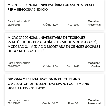
MICROCREDENCIAL UNIVERSITÀRIA FONAMENTS D'EXCEL
PER A NEGOCIS
/ 3ª EDICIÓ
Data fi preinscripció:
Modalitat:
26/05/2026
Crèdits: 3.00
Preu: 119€
Presencial
MICROCREDENCIAL UNIVERSITÀRIA EN TÈCNIQUES
ESTADÍSTIQUES PER A L'ANÀLISI DE MODELS DE MEDIACIÓ,
MODERACIÓ, I MEDIACIÓ MODERADA EN CIÈNCIES SOCIALS I
DE LA SALUT
/ 4ª EDICIÓ
Data fi preinscripció:
Modalitat:
31/05/2026
Crèdits: 1.50
Preu: 144€
On-line
DIPLOMA OF SPECIALIZATION IN CULTURE AND
CIVILIZATION OF PRESENT-DAY SPAIN, TOURISM AND
HOSPITALITY
/ 3ª EDICIÓ
Data fi preinscripció:
Modalitat:
07/10/2026
Crèdits: 30.00
Preu: 0€
Presencial