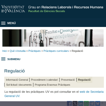
MENÚ
Inici
>
Què s'estudia
>
Práctiques
>
Pràctiques curriculars
> Regulació
SUBMENU
Regulació
Informació General
Procediment i calendari
Presentació
Regulació
Sol·licitud i documents
Programa Erasmus Pràctiques
La regulació de les pràctiques UV es pot consultar en el
web de Secretaria
General UV.