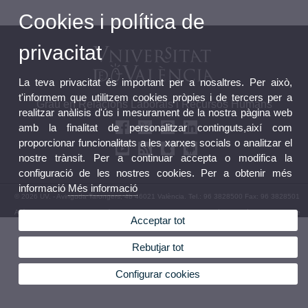
Cookies i política de
privacitat
La teva privacitat és important per a nosaltres. Per això,
t'informem que utilitzem cookies pròpies i de tercers per a
Grau en Relacions Laborals i Recursos Humans
realitzar anàlisis d'ús i mesurament de la nostra pàgina web
amb la finalitat de personalitzar continguts,així com
proporcionar funcionalitats a les xarxes socials o analitzar el
nostre trànsit. Per a continuar accepta o modifica la
configuració de les nostres cookies. Per a obtenir més
informació
Més informació
© 2026 UV. - Avinguda Tarongers, 4b 46021 València. Tel.: 96 3828500 Fax: 96 3828501
Avís legal
|
Accessibilitat
|
Política privacitat
|
Cookies
|
Transparència
|
Bústia de contacte
Acceptar tot
Rebutjar tot
Configurar cookies