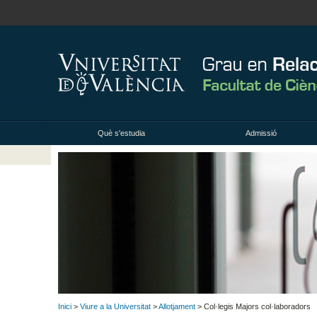
Què s'estudia
Admissió
Inici
>
Viure a la Universitat
>
Allotjament
> Col·legis Majors col·laboradors