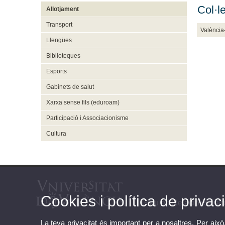
Col·l
Allotjament
Transport
València
Llengües
Biblioteques
Esports
Gabinets de salut
Xarxa sense fils (eduroam)
Participació i Associacionisme
Cultura
Cookies i política de privaci
Grau en Relacions Lab
La teva privacitat és important per a nosaltres. Per això