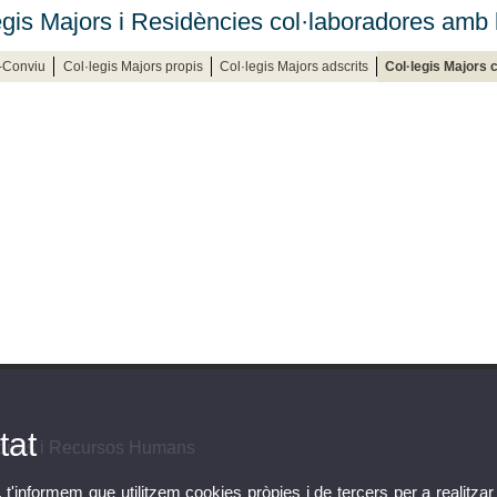
egis Majors i Residències col·laboradores amb
-Conviu
Col·legis Majors propis
Col·legis Majors adscrits
Col·legis Majors 
tat
orals i Recursos Humans
, t'informem que utilitzem cookies pròpies i de tercers per a realitzar