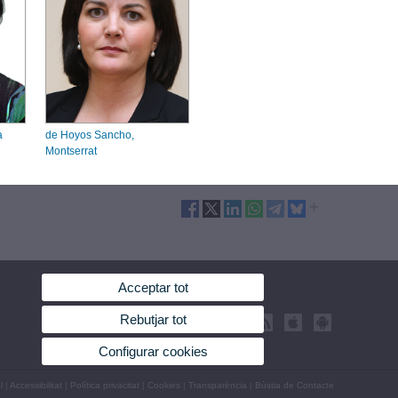
a
de Hoyos Sancho,
Montserrat
Acceptar tot
Rebutjar tot
Configurar cookies
l
|
Accessibilitat
|
Política privacitat
|
Cookies
|
Transparència
|
Bùstia de Contacte