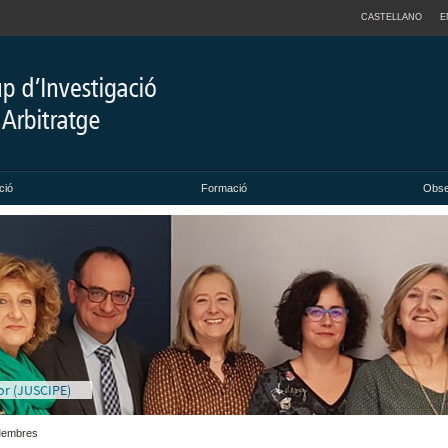
CASTELLANO
E
ció
Formació
Obse
por (JUSCIPE)
embres