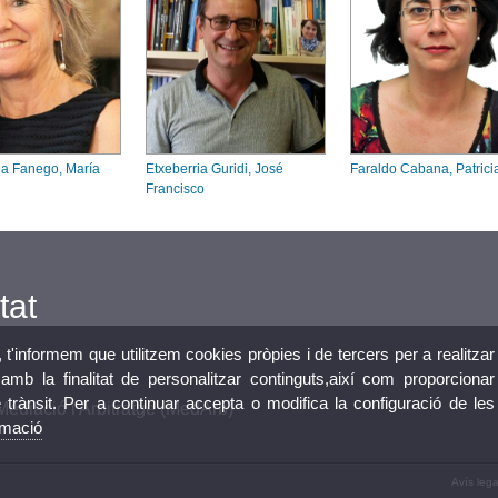
a Fanego, María
Etxeberria Guridi, José
Faraldo Cabana, Patrici
Francisco
tat
, t'informem que utilitzem cookies pròpies i de tercers per a realitzar
mb la finalitat de personalitzar continguts,així com proporcionar
e trànsit. Per a continuar accepta o modifica la configuració de les
Mediació i Arbitratge (MedArb)
rmació
Avís lega