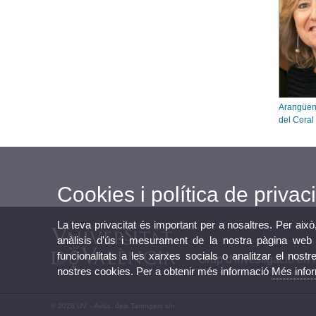
Arangüen
del Coral
Cookies i política de privaci
La teva privacitat és important per a nosaltres. Per això
anàlisis d'ús i mesurament de la nostra pàgina web a
funcionalitats a les xarxes socials o analitzar el nostr
Grup d'Investigació en 
nostres cookies. Per a obtenir més informació
Més info
© 2026 UV. - Avda. dels Tarongers s/n