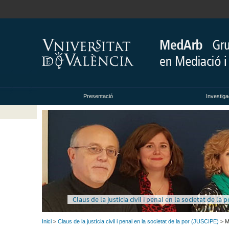
Presentació
Investiga
Claus de la justícia civil i penal en la societat de la 
Inici
>
Claus de la justícia civil i penal en la societat de la por (JUSCIPE)
> M