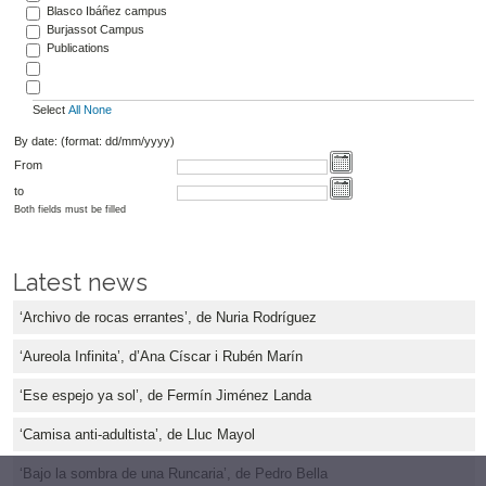
Blasco Ibáñez campus
Burjassot Campus
Publications
Select
All
None
By date: (format: dd/mm/yyyy)
From
to
Both fields must be filled
Latest news
‘Archivo de rocas errantes’, de Nuria Rodríguez
‘Aureola Infinita’, d’Ana Císcar i Rubén Marín
‘Ese espejo ya sol’, de Fermín Jiménez Landa
‘Camisa anti-adultista’, de Lluc Mayol
‘Bajo la sombra de una Runcaria’, de Pedro Bella