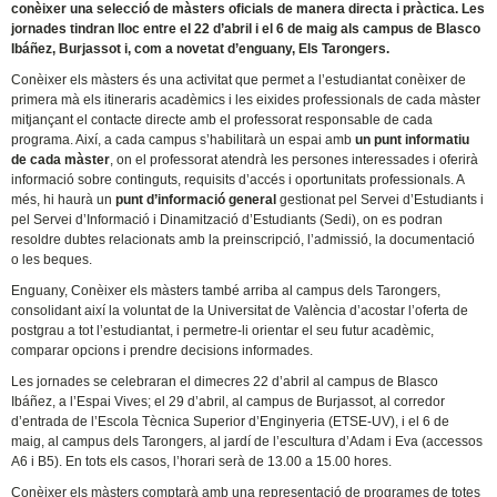
conèixer una selecció de màsters oficials de manera directa i pràctica. Les
jornades tindran lloc entre el 22 d’abril i el 6 de maig als campus de Blasco
Ibáñez, Burjassot i, com a novetat d’enguany, Els Tarongers.
Conèixer els màsters és una activitat que permet a l’estudiantat conèixer de
primera mà els itineraris acadèmics i les eixides professionals de cada màster
mitjançant el contacte directe amb el professorat responsable de cada
programa. Així, a cada campus s’habilitarà un espai amb
un punt informatiu
de cada màster
, on el professorat atendrà les persones interessades i oferirà
informació sobre continguts, requisits d’accés i oportunitats professionals. A
més, hi haurà un
punt d’informació general
gestionat pel Servei d’Estudiants i
pel Servei d’Informació i Dinamització d’Estudiants (Sedi), on es podran
resoldre dubtes relacionats amb la preinscripció, l’admissió, la documentació
o les beques.
Enguany, Conèixer els màsters també arriba al campus dels Tarongers,
consolidant així la voluntat de la Universitat de València d’acostar l’oferta de
postgrau a tot l’estudiantat, i permetre-li orientar el seu futur acadèmic,
comparar opcions i prendre decisions informades.
Les jornades se celebraran el dimecres 22 d’abril al campus de Blasco
Ibáñez, a l’Espai Vives; el 29 d’abril, al campus de Burjassot, al corredor
d’entrada de l’Escola Tècnica Superior d’Enginyeria (ETSE-UV), i el 6 de
maig, al campus dels Tarongers, al jardí de l’escultura d’Adam i Eva (accessos
A6 i B5). En tots els casos, l’horari serà de 13.00 a 15.00 hores.
Conèixer els màsters comptarà amb una representació de programes de totes