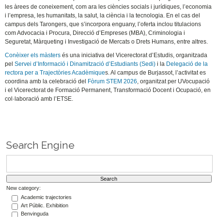
les àrees de coneixement, com ara les ciències socials i jurídiques, l’economia
i l’empresa, les humanitats, la salut, la ciència i la tecnologia. En el cas del
campus dels Tarongers, que s’incorpora enguany, l’oferta inclou titulacions
com Advocacia i Procura, Direcció d’Empreses (MBA), Criminologia i
Seguretat, Màrqueting i Investigació de Mercats o Drets Humans, entre altres.
Conèixer els màsters
és una iniciativa del Vicerectorat d’Estudis, organitzada
pel
Servei d’Informació i Dinamització d’Estudiants (Sedi)
i la
Delegació de la
rectora per a Trajectòries Acadèmique
s. Al campus de Burjassot, l’activitat es
coordina amb la celebració del
Fòrum STEM 2026
, organitzat per UVocupació
i el Vicerectorat de Formació Permanent, Transformació Docent i Ocupació, en
col·laboració amb l’ETSE.
Search Engine
New category:
Academic trajectories
Art Públic. Exhibition
Benvinguda