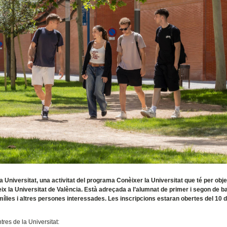
la Universitat, una activitat del programa Conèixer la Universitat que té per obje
reix la Universitat de València. Està adreçada a l’alumnat de primer i segon de ba
amílies i altres persones interessades. Les inscripcions estaran obertes del 10
tres de la Universitat: