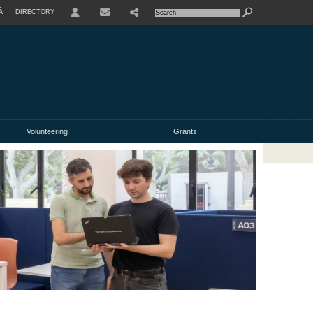
À
DIRECTORY
USER
Volunteering
Grants