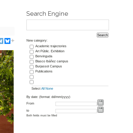
Search Engine
New category:
Academic trajectories
Art Públic. Exhibition
Benvinguda
Blasco Ibáñez campus
Burjassot Campus
Publications
Select
All
None
By date: (format: dd/mm/yyyy)
From
to
Both fields must be filled