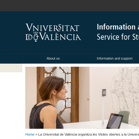
About us
Information and support
Home
> La Universitat de València organitza les Visites obertes a la Universita