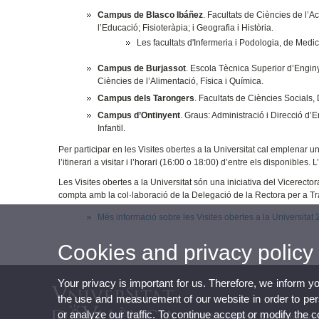
Campus de Blasco Ibáñez
. Facultats de Ciències de l’Ac
l’Educació; Fisioteràpia; i Geografia i Història.
Les facultats d'Infermeria i Podologia, de Medic
Campus de Burjassot
. Escola Tècnica Superior d’Engin
Ciències de l’Alimentació, Física i Química.
Campus dels Tarongers
. Facultats de Ciències Socials,
Campus d’Ontinyent
. Graus: Administració i Direcció d’E
Infantil.
Per participar en les Visites obertes a la Universitat cal emplenar u
l’itinerari a visitar i l’horari (16:00 o 18:00) d’entre els disponibles.
Les Visites obertes a la Universitat són una iniciativa del Vicerecto
compta amb la col·laboració de la Delegació de la Rectora per a T
Més informació sobre les Visites obertes a la Universitat
Cookies and privacy policy
Your privacy is important for us. Therefore, we inform y
the use and measurement of our website in order to perso
or analyze our traffic. To continue accept or modify the 
Information and Promot