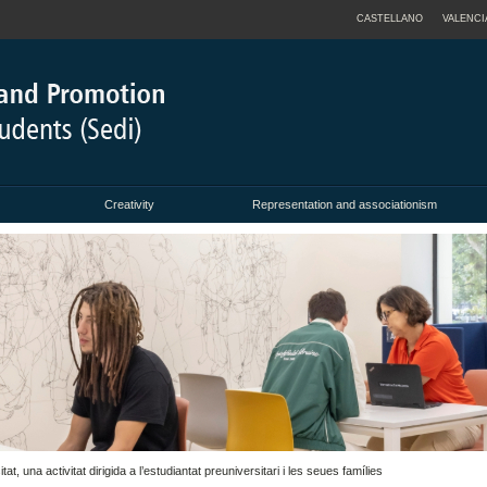
CASTELLANO
VALENCI
Creativity
Representation and associationism
t, una activitat dirigida a l’estudiantat preuniversitari i les seues famílies