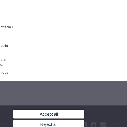
armàcia i
ucació
triar
ió.
 i que
Accept all
Reject all