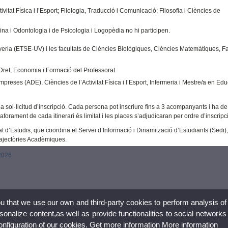
tivitat Física i l’Esport; Filologia, Traducció i Comunicació; Filosofia i Ciències de
ina i Odontologia i de Psicologia i Logopèdia no hi participen.
yeria (ETSE-UV) i les facultats de Ciències Biològiques, Ciències Matemàtiques, F
 Dret, Economia i Formació del Professorat.
mpreses (ADE), Ciències de l’Activitat Física i l’Esport, Infermeria i Mestre/a en Ed
na sol·licitud d’inscripció. Cada persona pot inscriure fins a 3 acompanyants i ha de 
 L’aforament de cada itinerari és limitat i les places s’adjudicaran per ordre d’inscripc
rat d’Estudis, que coordina el Servei d’Informació i Dinamització d’Estudiants (Sedi),
rajectòries Acadèmiques.
 2026
ou that we use our own and third-party cookies to perform analysis of
nalize content,as well as provide functionalities to social networks
configuration of our cookies. Get more information
More information
ion Service for Students