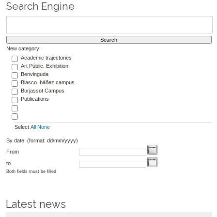
Search Engine
New category:
Academic trajectories
Art Públic. Exhibition
Benvinguda
Blasco Ibáñez campus
Burjassot Campus
Publications
Select
All
None
By date: (format: dd/mm/yyyy)
From
to
Both fields must be filled
Latest news