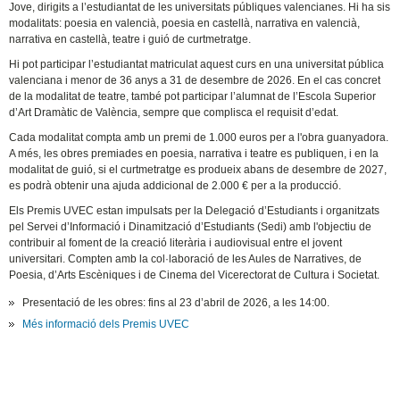
Jove, dirigits a l’estudiantat de les universitats públiques valencianes. Hi ha sis
modalitats: poesia en valencià, poesia en castellà, narrativa en valencià,
narrativa en castellà, teatre i guió de curtmetratge.
Hi pot participar l’estudiantat matriculat aquest curs en una universitat pública
valenciana i menor de 36 anys a 31 de desembre de 2026. En el cas concret
de la modalitat de teatre, també pot participar l’alumnat de l’Escola Superior
d’Art Dramàtic de València, sempre que complisca el requisit d’edat.
Cada modalitat compta amb un premi de 1.000 euros per a l'obra guanyadora.
A més, les obres premiades en poesia, narrativa i teatre es publiquen, i en la
modalitat de guió, si el curtmetratge es produeix abans de desembre de 2027,
es podrà obtenir una ajuda addicional de 2.000 € per a la producció.
Els Premis UVEC estan impulsats per la Delegació d’Estudiants i organitzats
pel Servei d’Informació i Dinamització d’Estudiants (Sedi) amb l'objectiu de
contribuir al foment de la creació literària i audiovisual entre el jovent
universitari. Compten amb la col·laboració de les Aules de Narratives, de
Poesia, d’Arts Escèniques i de Cinema del Vicerectorat de Cultura i Societat.
Presentació de les obres: fins al 23 d’abril de 2026, a les 14:00.
Més informació dels Premis UVEC