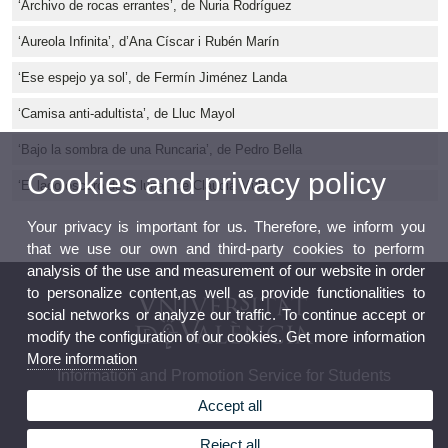
‘Archivo de rocas errantes’, de Nuria Rodríguez
‘Aureola Infinita’, d’Ana Císcar i Rubén Marín
‘Ese espejo ya sol’, de Fermín Jiménez Landa
‘Camisa anti-adultista’, de Lluc Mayol
‘Bajo la sombra de una Runcaria’, de Pedro Bella
Cookies and privacy policy
‘El lado oscuro de la luna’, de Claudia Müller
Your privacy is important for us. Therefore, we inform you
that we use our own and third-party cookies to perform
analysis of the use and measurement of our website in order
to personalize content,as well as provide functionalities to
social networks or analyze our traffic. To continue accept or
modify the configuration of our cookies. Get more information
More information
Information and Promotion Service for Students
Accept all
Reject all