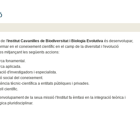
ó
de l'
Institut Cavanilles de Biodiversitat i Biologia Evolutiva
és desenvolupar,
formar en el coneixement científic en el camp de la diversitat i l'evolució
es mitjançant les següents accions:
ca fonamental.
ca aplicada.
ció d'investigadors i especialista.
ió social del coneixement.
ència tècnic-científica a entitats públiques i privades.
l científic.
nvolupament de la seua missió l'Institut fa èmfasi en la integració teòrica i
ca pluridisciplinar.