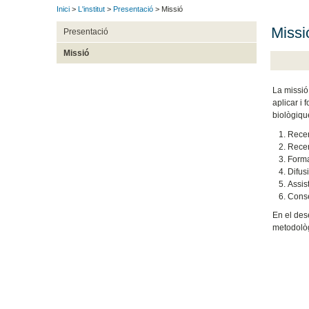
Inici
>
L'institut
>
Presentació
> Missió
Missi
Presentació
Missió
La missió 
aplicar i 
biològiqu
Recer
Recer
Forma
Difus
Assist
Consel
En el dese
metodològi