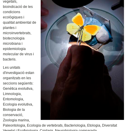
vegetals,
bioindicació de les
condicions
ecològiques i
qualitat ambiental de
plantes i
microinvertebrats,
biotecnologia
microbiana i
epidemiologia
molecular de virus i
bacteris.
Les unitats
d'investigació estan
organitzats en les
seccions següents:
Genètica evolutiva,
Limnologia,
Entomologia,
Ecologia evolutiva,
Biologia de la
conservació,
Zoologia marina,
Paleontologia, Ecologia de vertebrats, Bacteriologia, Etologia, Diversitat
Vegetal i Ecofisiologia, Cnidaris, Neurobiologia comparada.