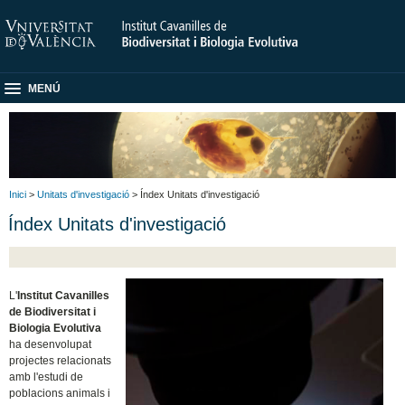
MENÚ
Inici
>
Unitats d'investigació
> Índex Unitats d'investigació
Índex Unitats d'investigació
L'
Institut Cavanilles
de Biodiversitat i
Biologia Evolutiva
ha desenvolupat
projectes relacionats
amb l'estudi de
poblacions animals i