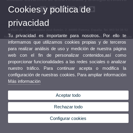
Cookies y política de
privacidad
© 2026 UV. - c/ Catedrático José Beltrán, 2. 46980 Paterna. España. Tel. 963 54 36 52
Tu privacidad es importante para nosotros. Por ello te
Aviso legal
|
Accesibilidad
|
Política privacidad
|
Cookies
|
Transparencia
|
Buzón de Contacto
informamos que utilizamos cookies propias y de terceros
para realizar análisis de uso y medición de nuestra página
web con el fin de personalizar contenidos,así como
proporcionar funcionalidades a las redes sociales o analizar
nuestro tráfico. Para continuar acepta o modifica la
configuración de nuestras cookies. Para ampliar información
Más información
Aceptar todo
Rechazar todo
Configurar cookies