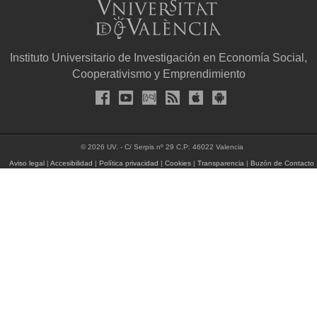
Instituto Universitario de Investigación en Economía Social,
Cooperativismo y Emprendimiento
© 2026 UV. - C/ Serpis nº 29 C.P: 46022 Valencia
Aviso legal
|
Accesibilidad
|
Política privacidad
|
Cookies
|
Transparencia
|
Buzón de Contacto