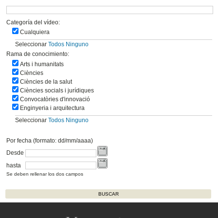
Categoría del vídeo:
Cualquiera
Seleccionar
Todos
Ninguno
Rama de conocimiento:
Arts i humanitats
Ciències
Ciències de la salut
Ciències socials i jurídiques
Convocatòries d'innovació
Enginyeria i arquitectura
Seleccionar
Todos
Ninguno
Por fecha (formato: dd/mm/aaaa)
Desde
hasta
Se deben rellenar los dos campos