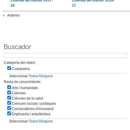
Cloenda del màster 2017-
Cloenda del màster 2016-
18
17
Anterior
Buscador
Categoría del vídeo:
Cualquiera
Seleccionar
Todos
Ninguno
Rama de conocimiento:
Arts i humanitats
Ciències
Ciències de la salut
Ciències socials i jurídiques
Convocatòries d'innovació
Enginyeria i arquitectura
Seleccionar
Todos
Ninguno