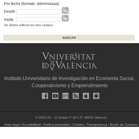
Por fecha (formato: dd/mm/aaaa)
Desde
hasta
Se deben rellenar los dos campos
Instituto Universitario de Investigación en Economía Social,
Cooperativismo y Emprendimiento
© 2026 UV. - C/ Serpis nº 29 C.P: 46022 Valencia
Aviso legal
|
Accesibilidad
|
Política privacidad
|
Cookies
|
Transparencia
|
Buzón de Contacto