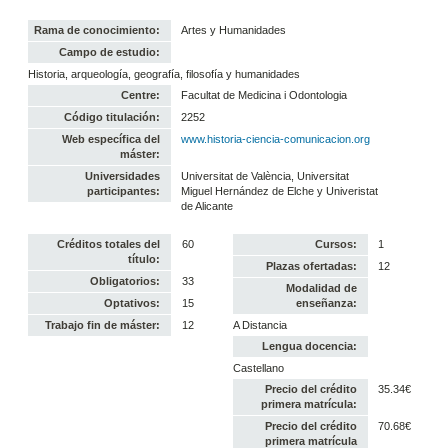
Rama de conocimiento:
Artes y Humanidades
Campo de estudio:
Historia, arqueología, geografía, filosofía y humanidades
Centre:
Facultat de Medicina i Odontologia
Código titulación:
2252
Web específica del
www.historia-ciencia-comunicacion.org
máster:
Universidades
Universitat de València, Universitat
participantes:
Miguel Hernández de Elche y Univeristat
de Alicante
Créditos totales del
60
Cursos:
1
título:
Plazas ofertadas:
12
Obligatorios:
33
Modalidad de
Optativos:
15
enseñanza:
Trabajo fin de máster:
12
A Distancia
Lengua docencia:
Castellano
Precio del crédito
35.34€
primera matrícula:
Precio del crédito
70.68€
primera matrícula