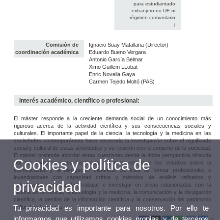
para estudiantado
extranjero no UE ni
régimen comunitario
:
Comisión de
Ignacio Suay Matallana (Director)
coordinación académica
Eduardo Bueno Vergara
Antonio García Belmar
Ximo Guillem LLobat
Enric Novella Gaya
Carmen Tejedo Moltó (PAS)
Interés académico, científico o profesional:
El máster responde a la creciente demanda social de un conocimiento más
riguroso acerca de la actividad científica y sus consecuencias sociales y
culturales. El importante papel de la ciencia, la tecnología y la medicina en las
sociedades contemporáneas hace necesaria la investigación sobre el significado
social y cultural de estas actividades y su relación con el conjunto de la sociedad.
El máster pretende abordar estas cuestiones desde la doble perspectiva ofrecida
Cookies y política de
por las investigaciones históricas sobre la ciencia y los estudios sobre la
comunicación y la divulgación científica. Se trata de formar profesionales e
investigadores con capacidad crítica y métodos de análisis refinados y
privacidad
actualizados, que puedan trabajar e investigar en áreas relacionadas con la
historia de la ciencia, la tecnología y la medicina, la comunicación y la divulgación
científica, la gestión de la información científica y la conservación del patrimonio
cultural de la ciencia
Tu privacidad es importante para nosotros. Por ello te
informamos que utilizamos cookies propias y de terceros