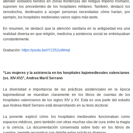
atender soldados heridos en zonas fronterizas del Antiguo Imperio Romano,
suponen los precedentes de los hospitales militares. También, destacó los
xenodochia, destinados a acoger personas necesitadas cómo harían, por
ejemplo, los hospitales medievales varios siglos más tarde.
En resumen, se destacó que la atención sanitaria en la antigüedad era una
realidad diversa en que religión, medicina y asistencia social se entrelazaban
constantemente.
Grabación:
https://youtu.be/iY1S52uWmqI
“Las mujeres y la asistencia en los hospitales bajomedievales valencianos
(ss. XIV-XV)”, Andrea Martí Serrano
La diversidad e importancia de las prácticas asistenciales en la época
bajomedieval se muestran claramente en los libros de cuentas de los
hospitales valencianos de los siglos XIV y XV. Esta es una parte del estudio
que Andrea Martí Serrano está desarrollando en su tesis doctoral.
La ponente explicó cómo los hospitales medievales funcionaban como
espacios médicos, pero también con otras muchas vías de cura entre la magia
y la ciencia. La documentación conservada sobre todo en los libros de
cuentas, permite reconstruir con detalle estas prácticas diversas.