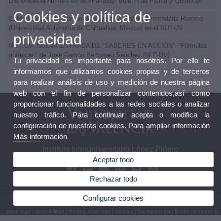
Disponible el número 45 de «Faraday. Boletín de Física y Química»
Cookies y política de
Estancia de investigación de Vladimir Alejandro Armendáriz Romero
(Universidad Autónoma de Chihuahua, México) en el IILP-UV
privacidad
NOTICIA NUEVA ENTRADA DE “SABERES EN ACCIÓN”: ”Fórmulas
químicas" de José Ramón Bertomeu Sánchez (IILP-UV)
Tu privacidad es importante para nosotros. Por ello te
informamos que utilizamos cookies propias y de terceros
para realizar análisis de uso y medición de nuestra página
web con el fin de personalizar contenidos,así como
proporcionar funcionalidades a las redes sociales o analizar
nuestro tráfico. Para continuar acepta o modifica la
configuración de nuestras cookies. Para ampliar información
Más información
Instituto Interuniversitario López Piñero
Aceptar todo
Rechazar todo
Configurar cookies
© 2026 UV. - Pl. Cisneros, 4. 46003 Valencia. Teléfono: 96 3926229
Aviso legal
|
Accesibilidad
|
Política privacidad
|
Cookies
|
Transparencia
|
Buzón de Contacto