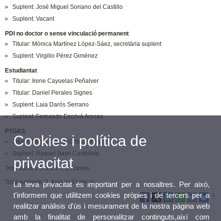
Suplent: José Miguel Soriano del Castillo
Suplent: Vacant
PDI no doctor o sense vinculació permanent
Titular: Mónica Martínez López-Sáez, secretària suplent
Suplent: Virgilio Pérez Giménez
Estudiantat
Titular: Irene Cayuelas Peñalver
Titular: Daniel Perales Signes
Suplent: Laia Darós Serrano
Suplent: Fernando Escrivá Arocas
PTGAS
Cookies i política de
Titular: María Teresa Orts Campos
Suplent: Raquel Bayo Castellote
privacitat
Total titulars: 3 dones i 2 homes.
Total suplents: 2 dones i 3 homes.
La teva privacitat és important per a nosaltres. Per això,
t'informem que utilitzem cookies pròpies i de tercers per a
realitzar anàlisis d'ús i mesurament de la nostra pàgina web
amb la finalitat de personalitzar continguts,així com