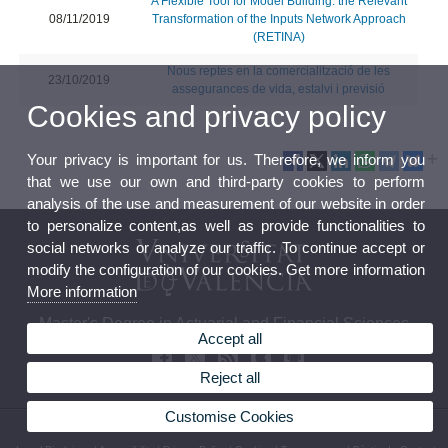
A Flexible Tool for Model Building: the Relevant
08/11/2019
Transformation of the Inputs Network Approach
(RETINA)
Nous reptes en la comercialització de les
23/10/2019
assegurances de vida, estalvi i previsió
Cookies and privacy policy
Your privacy is important for us. Therefore, we inform you
that we use our own and third-party cookies to perform
analysis of the use and measurement of our website in order
to personalize content,as well as provide functionalities to
social networks or analyze our traffic. To continue accept or
modify the configuration of our cookies. Get more information
More information
Master's Degree in Actuarial and Financial Sciences
Accept all
Reject all
Customise Cookies
© 2026 UV. - Av. Tarongers, s/n. 46022 Valencia. Spain. Tel (+34) 963 82 85 49