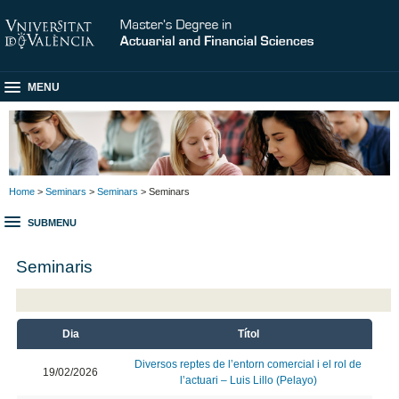
MENU
Home
>
Seminars
>
Seminars
> Seminars
SUBMENU
Seminaris
Dia
Títol
Diversos reptes de l’entorn comercial i el rol de
19/02/2026
l’actuari – Luis Lillo (Pelayo)