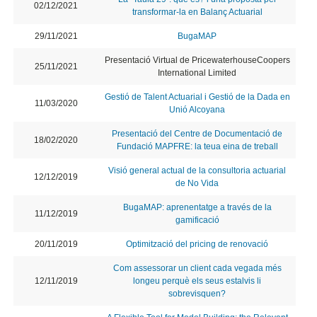
02/12/2021
transformar-la en Balanç Actuarial
29/11/2021
BugaMAP
Presentació Virtual de PricewaterhouseCoopers
25/11/2021
International Limited
Gestió de Talent Actuarial i Gestió de la Dada en
11/03/2020
Unió Alcoyana
Presentació del Centre de Documentació de
18/02/2020
Fundació MAPFRE: la teua eina de treball
Visió general actual de la consultoria actuarial
12/12/2019
de No Vida
BugaMAP: aprenentatge a través de la
11/12/2019
gamificació
20/11/2019
Optimització del pricing de renovació
Com assessorar un client cada vegada més
12/11/2019
longeu perquè els seus estalvis li
sobrevisquen?