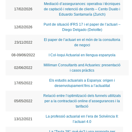
Mediació d’assegurances: operativa i tècniques
17/02/2026
de captació i retenció de clients – Cento Duato i
Eduardo Santamaría (Zurich)
Punt de situació IFRS 17 i el paper de l’actuari –
12/02/2026
Diego Delgado (Deloitte)
El paper de l’actuari en el món de la consultoria
23/11/2022
de negoci
08-09/06/2022
I Col·loqui Actuarial en llengua espanyola
Milliman Consultants and Actuaries: presentació
02/06/2022
i casos pràctics
Els estudis actuarials a Espanya: origen i
17/05/2022
desenvolupament fins a l’actualitat
Relació entre l’optimització dels funnels utilitzats
05/05/2022
per a la contractació online d’assegurances i la
tarifació
La professió actuarial en l’era de Solvència II:
13/12/2021
l’actuari 4.0
La “Taula 29”: què és? i una proposta per