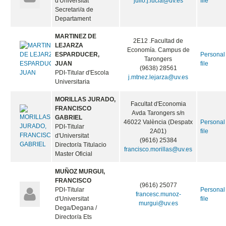
d'Universitat
julio.j.lucia@uv.es
file
Secretari/a de
Departament
MARTINEZ DE
2E12 .Facultad de
LEJARZA
Economía. Campus de
ESPARDUCER,
Personal
Tarongers
JUAN
file
(9638) 28561
PDI-Titular d'Escola
j.mtnez.lejarza@uv.es
Universitaria
MORILLAS JURADO,
Facultat d'Economia
FRANCISCO
Avda Tarongers s/n
GABRIEL
46022 València (Despatx
Personal
PDI-Titular
2A01)
file
d'Universitat
(9616) 25384
Director/a Titulacio
francisco.morillas@uv.es
Master Oficial
MUÑOZ MURGUI,
FRANCISCO
(9616) 25077
PDI-Titular
Personal
francesc.munoz-
d'Universitat
file
murgui@uv.es
Dega/Degana /
Director/a Ets