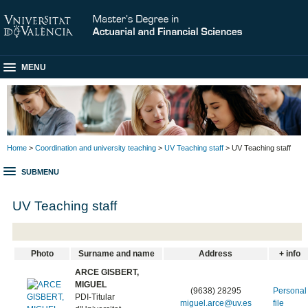
MENU
Home
>
Coordination and university teaching
>
UV Teaching staff
> UV Teaching staff
SUBMENU
UV Teaching staff
Photo
Surname and name
Address
+ info
ARCE GISBERT,
MIGUEL
(9638) 28295
Personal
PDI-Titular
miguel.arce@uv.es
file