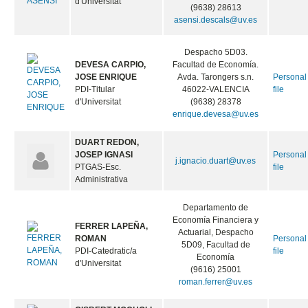
d'Universitat
(9638) 28613
asensi.descals@uv.es
Despacho 5D03.
DEVESA CARPIO,
Facultad de Economía.
JOSE ENRIQUE
Avda. Tarongers s.n.
Personal
PDI-Titular
46022-VALENCIA
file
d'Universitat
(9638) 28378
enrique.devesa@uv.es
DUART REDON,
JOSEP IGNASI
Personal
j.ignacio.duart@uv.es
PTGAS-Esc.
file
Administrativa
Departamento de
Economía Financiera y
FERRER LAPEÑA,
Actuarial, Despacho
ROMAN
Personal
5D09, Facultad de
PDI-Catedratic/a
file
Economía
d'Universitat
(9616) 25001
roman.ferrer@uv.es