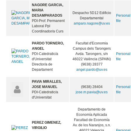
NAGORE GARCIA,
MARIA
Despacho 5D12 Edificio
DESAMPARADOS
Personal
Departamental
PDI-Prof. Permanent
file
amparo.nagore@uv.es
Laboral Ppl
Coordinador/a Curs
PARDO TORNERO,
Facultat d'Economia
ANGEL
Campus dels Tarongers
PDI-Catedratic/a
Avda. Tarongers, s/n
Personal
d'Universitat
46022 València (SPAIN)
file
Director/a de
(9638) 28377
Departament
angel.pardo@uv.es
PAVIA MIRALLES,
JOSE MANUEL
(9638) 28404
Personal
PDI-Catedratic/a
jose.m.pavia@uv.es
file
d'Universitat
Departamento de
Economía Aplicada
Facultad de Economía
PEREZ GIMENEZ,
Av. de los Naranjos, s.n.
VIRGILIO
46022 Valencia
Personal