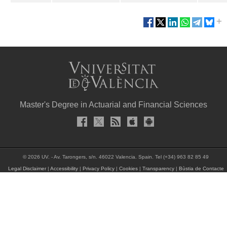
Master's Degree in Actuarial and Financial Sciences
© 2026 UV. - Av. Tarongers, s/n. 46022 Valencia. Spain. Tel (+34) 963 82 85 49
Legal Disclaimer
|
Accessibility
|
Privacy Policy
|
Cookies
|
Transparency
|
Bùstia de Contacte