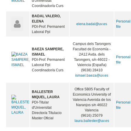
d'Universitat
Coordinador/a Curs
BADAL VALERO,
ELENA
Personal
elena.badal@uv.es
PDI-Prof. Permanent
file
Laboral Ppl
Campus dels Tarongers
BAEZA SAMPERE,
Facultad de Economía -
ISMAEL
2A12 Avda. dels
Personal
PDI-Prof. Permanent
Tarongers, s/n 46022 -
file
Laboral Ppl
Valencia (España)
Coordinador/a Curs
(9638) 28410
ismael.baeza@uv.es
Office 5B05 Faculty of
BALLESTER
Economics University of
MIQUEL, LAURA
Valencia Avenida de los
PDI-Titular
Personal
Naranjos s/n 46022
d'Universitat
file
Valencia
Director/a Titulacio
(9616) 25079
Master Oficial
laura.ballester@uv.es