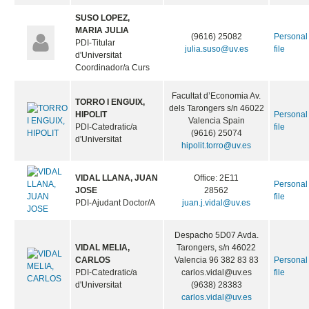
SUSO LOPEZ,
MARIA JULIA
(9616) 25082
Personal
PDI-Titular
julia.suso@uv.es
file
d'Universitat
Coordinador/a Curs
Facultat d’Economia Av.
TORRO I ENGUIX,
dels Tarongers s/n 46022
HIPOLIT
Personal
Valencia Spain
PDI-Catedratic/a
file
(9616) 25074
d'Universitat
hipolit.torro@uv.es
VIDAL LLANA, JUAN
Office: 2E11
Personal
JOSE
28562
file
PDI-Ajudant Doctor/A
juan.j.vidal@uv.es
Despacho 5D07 Avda.
VIDAL MELIA,
Tarongers, s/n 46022
CARLOS
Valencia 96 382 83 83
Personal
PDI-Catedratic/a
carlos.vidal@uv.es
file
d'Universitat
(9638) 28383
carlos.vidal@uv.es