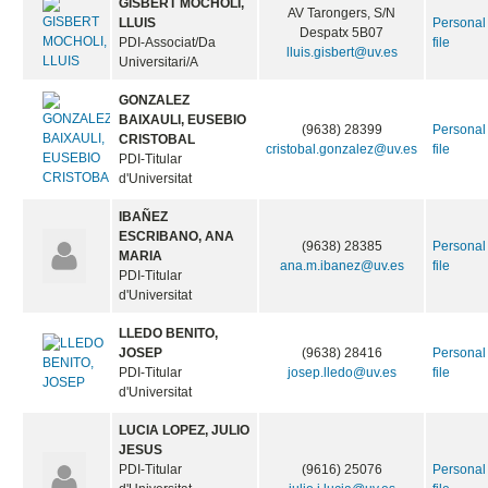
GISBERT MOCHOLI,
AV Tarongers, S/N
LLUIS
Personal
Despatx 5B07
PDI-Associat/Da
file
lluis.gisbert@uv.es
Universitari/A
GONZALEZ
BAIXAULI, EUSEBIO
(9638) 28399
Personal
CRISTOBAL
cristobal.gonzalez@uv.es
file
PDI-Titular
d'Universitat
IBAÑEZ
ESCRIBANO, ANA
(9638) 28385
Personal
MARIA
ana.m.ibanez@uv.es
file
PDI-Titular
d'Universitat
LLEDO BENITO,
JOSEP
(9638) 28416
Personal
PDI-Titular
josep.lledo@uv.es
file
d'Universitat
LUCIA LOPEZ, JULIO
JESUS
PDI-Titular
(9616) 25076
Personal