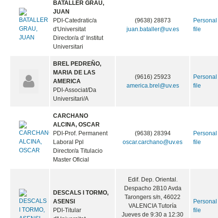
BATALLER GRAU,
JUAN
PDI-Catedratic/a
(9638) 28873
Personal
d'Universitat
juan.bataller@uv.es
file
Director/a d' Institut
Universitari
BREL PEDREÑO,
MARIA DE LAS
(9616) 25923
Personal
AMERICA
america.brel@uv.es
file
PDI-Associat/Da
Universitari/A
CARCHANO
ALCINA, OSCAR
PDI-Prof. Permanent
(9638) 28394
Personal
Laboral Ppl
oscar.carchano@uv.es
file
Director/a Titulacio
Master Oficial
Edif. Dep. Oriental.
Despacho 2B10 Avda
DESCALS I TORMO,
Tarongers s/n, 46022
ASENSI
Personal
VALENCIA Tutoría
PDI-Titular
file
Jueves de 9:30 a 12:30