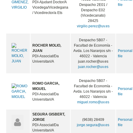
PDI-Ajudant Doctor/A
Despacho 2E01 /
file
Vicedega/Vicedegana
Despacho E02
/ Vicedirector/a Ets
(Vicedecanato)
28425
virgilio.perez@uv.es
Despacho 5B07 -
ROCHER MOLIO,
Facultad de Economía -
JUAN
Avda. Los Naranjos s/n -
Personal
PDI-Associat/Da
46022 - Valencia
file
Universitari/A
juan.rocher@uv.es
juan.rocher@uv.es
Despacho 5B07 -
ROMO GARCIA,
Facultad de Economía -
MIGUEL
Personal
Avda. Los Naranjos s/n -
PDI-Associat/Da
file
46022 - Valencia
Universitari/A
miguel.romo@uv.es
SEGURA GISBERT,
JORGE
(9638) 28409
Personal
PDI-Associat/Da
jorge.segura@uv.es
file
Universitari/A