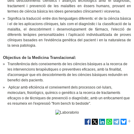
dels descobriments científics i avanços tecnològics amb el diagnòstic,
tractament i prevenció de les malalties en éssers humans, provant en
termes de ciència bàsica les idees generades clínicament i viceversa.
Significa la traducció entre dos llenguatges diferents: el de la ciència bàsica
i el de les aplicacions clíniques, tals com el diagnòstic i la classificació de la
malaltia, el descobriment i desenvolupament de fàrmacs, l'elecció de
diferents teràpies personalitzades i l'aplicació individualitzada de proves
clíniques basades en l'evidència genètica del pacient i en la naturalesa de
la seva patologia.
Objectius de la Medicina Translacional:
Transferència dels coneixements de les ciències bàsiques a la recerca de
les intervencions terapèutiques o preventives eficaces, amb la finalitat,
d'aconseguir que els descobriments de les ciències bàsiques redundin en
benefici dels pacients.
Aplicar amb eficiència el coneixement dels processos cel·lulars,
moleculars, fisiològics, químics o genètics a la recerca de tractaments
eficaços o de tècniques de prevenció o diagnòstic, amb un enfocament que
es resumeix en l'expressió "from bench to bedside".