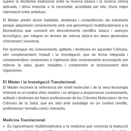
supera la dicotomia tradicional entre la recerca bàsica i la recerca clínica
aplicada, i dóna resposta a la necessitat, acceptada per tots, d'una major
interrelació entre ambdues.
El Màster pretén donar habilitats, destreses i competències als estudiants
perquè adquireixin coneixements amb una aproximació multidisciplinària a la
Biomedicina que connecti els descobriments científics bàsics i avenços
tecnològics, per integrar en termes de ciència bàsica les idees generades
clínicament i viceversa.
Per aconseguir els coneixements, aptituds i destreses en aquestes Ciències,
són complementaris l'estudi i la investigació, que de forma integrada i
complementària condueixen a l'aplicació dels coneixements aconseguits per
millorar la salut, guarir malalties i comprendre el funcionament dels
organismes.
El Màster i la Investigació Translacional:
El Màster reconeix la rellevància del nivell molecular i de la seva tecnologia
inherent en el context clínic modern i es dirigeix a proporcionar coneixements,
actituds i destreses als futurs professionals de les Ciències Moleculars i de les
Ciències de la Salut, que els situï amb avantatge en un context científic,
professional i formatiu comú i interactiu.
Medicina Translacional:
És l'aproximació multidisciplinària a la medicina que connecta la traducció