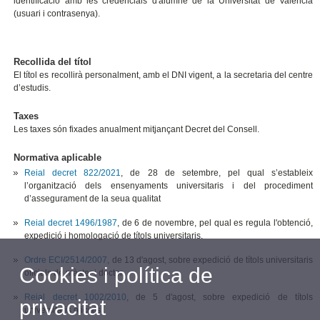
identificació amb les credencials d'alumne de la Universitat de València
(usuari i contrasenya).
Recollida del títol
El títol es recollirà personalment, amb el DNI vigent, a la secretaria del centre
d’estudis.
Taxes
Les taxes són fixades anualment mitjançant Decret del Consell.
Normativa aplicable
Reial decret 822/2021
, de 28 de setembre, pel qual s’estableix
l’organització dels ensenyaments universitaris i del procediment
d’assegurament de la seua qualitat
Reial decret 1496/1987
, de 6 de novembre, pel qual es regula l'obtenció,
expedició i homologació de títols universitaris.
Ordre ECI/2514/2007,
de 13 d'agost, sobre expedició de títols universitaris
Cookies i política de
oficials de màster i doctor.
Reial decret 1002/2010
, de 5 d'agost, sobre expedició de títols
privacitat
universitaris oficials.