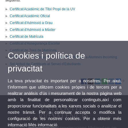
següents:
Certificat Acadèmic de Títol Propi de la UV
Certificat Acadèmic Oficial
Certificat d'Admissió a Grau
Certificat d'Admissió a Màster
Certificat de Matrícula
Certificat d'Assegurança Escolar
Certificat de Taxa de Matrícula
Cookies i política de
Sol·licitud de Certificat d'Estada per Mobilitat per a Alumnes Incoming
Sol·licitud de Certificats al Servei d'Estudiants
privacitat
La teva privacitat és important per a nosaltres. Per això,
t'informem que utilitzem cookies pròpies i de tercers per a
realitzar anàlisis d'ús i mesurament de la nostra pàgina web
amb la finalitat de personalitzar continguts,així com
proporcionar funcionalitats a les xarxes socials o analitzar el
nostre trànsit. Per a continuar accepta o modifica la
configuració de les nostres cookies. Per a obtenir més
informació
Més informació
Màster Universitari en Aproximacions Moleculars en