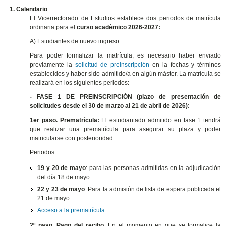
1.
Calendario
El Vicerrectorado de Estudios establece dos periodos de matrícula
ordinaria para el
curso académico 2026-2027:
A) Estudiantes de nuevo ingreso
Para poder formalizar la matrícula, es necesario haber enviado
previamente la
solicitud de preinscripción
en la fechas y términos
establecidos y haber sido admitido/a en algún máster. La matrícula se
realizará en los siguientes periodos:
- FASE 1 DE PREINSCRIPCIÓN (plazo de presentación de
solicitudes desde el 30 de marzo al 21 de abril de 2026):
1er paso. Prematrícula:
El estudiantado admitido en fase 1 tendrá
que realizar una prematrícula para asegurar su plaza y poder
matricularse con posterioridad.
Periodos:
19 y 20 de mayo
: para las personas admitidas en la
adjudicación
del día 18 de mayo
.
22 y 23 de mayo
: Para la admisión de lista de espera publicada
el
21 de mayo.
Acceso a la prematrícula
2º paso. Pago del recibo.
En el momento en que se formalice la