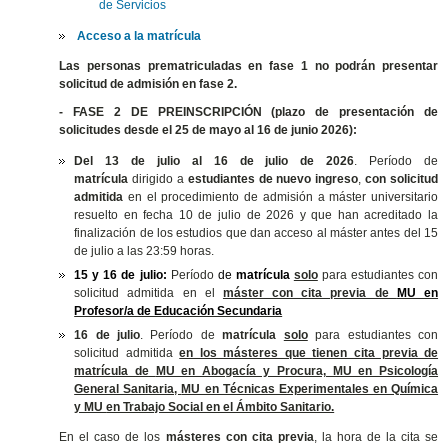
de Servicios
Acceso a la matrícula
Las personas prematriculadas en fase 1 no podrán presentar
solicitud de admisión en fase 2.
- FASE 2 DE PREINSCRIPCIÓN (plazo de presentación de
solicitudes desde el 25 de mayo al 16 de junio 2026):
Del 13 de julio al 16 de julio de 2026
. Período de
matrícula
dirigido a
estudiantes de nuevo ingreso
,
con solicitud
admitida
en el procedimiento de admisión a máster universitario
resuelto en fecha 10 de julio de 2026 y que han acreditado la
finalización de los estudios que dan acceso al máster antes del 15
de julio a las 23:59 horas.
15 y 16 de julio:
Período
de
matrícula
solo
para estudiantes con
solicitud admitida en el
máster con cita previa de
MU en
Profesor/a de Educación Secundaria
16 de julio
. Período de
matrícula
solo
para estudiantes con
solicitud admitida
en los másteres que tienen cita previa de
matrícula de
MU en Abogacía y Procura, MU en Psicología
General Sanitaria,
MU en Técnicas Experimentales en Química
y MU
en Trabajo Social en el Ámbito Sanitario.
En el caso de los
másteres con cita previa
, la hora de la cita se