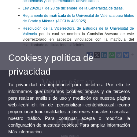
académicos y complementarios universitarios.
Ley 20/2017, de 28 de diciembre, de la Generalitat, de tasas.
Reglamento de
matrícula
de la Universitat de València para títulos
de Grado y
Máster
. (ACGUV 48/2025
).
Resolución de la Vicerrectora de Estudios de la Universitat de
València
por la cual se nombra la Comisión Asesora de este
vicerrectorado en aspectos vinculados con la matrícula del
estudiantado de titulaciones oficiales
Cookies y política de
privacidad
Tu privacidad es importante para nosotros. Por ello te
informamos que utilizamos cookies propias y de terceros
para realizar análisis de uso y medición de nuestra página
web con el fin de personalizar contenidos,así como
Máster Universitario en Biodiversidad: Conservación y
proporcionar funcionalidades a las redes sociales o analizar
Evolución
nuestro tráfico. Para continuar acepta o modifica la
configuración de nuestras cookies. Para ampliar información
Más información
Aula Virtual