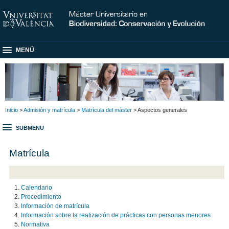
MENÚ
Inicio
>
Admisión y matrícula
>
Matrícula del máster
> Aspectos generales
SUBMENU
Matrícula
Calendario
Procedimiento
Información de matrícula
Información sobre la realización de prácticas con personas menores
Normativa