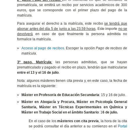
prematrícula, se emitirá un recibo por servicios académicos de 300
euros, que se corresponde con el primer plazo del pago de la
matrícula.
Para asegurar el derecho a la matrícula, este recibo
se tendrá que
abonar antes del día 5 de junio a las 23.59 horas
. Este importe
no se
devolverá
en caso de que finalmente la persona admitida no
formalice la matrícula.
Acceso al pago de recibos
. Escoger la opción
Pago de recibos de
matrícula
.
3º paso. Matrícula
:
las personas admitidas, que se hayan
prematriculado y pagado el recibo en plazo, tendrán que matricularse
entre el 13 y el 16 de julio
.
Nota: algunos másteres tienen cita previa y, en este caso, la fecha de
matrícula es la siguiente:
Máster en Profesor/a de Educación Secundaria
: 15 y 16 de julio.
Máster en Abogacía y Procura, Máster en Psicología General
Sanitaria, Máster en Técnicas Experimentales en Química y
Máster en Trabajo Social en el ámbito Sanitario
: 1
6 de julio.
En el caso de los
másteres con cita previa
, la hora de la cita
se podrá consultar el día anterior a su comienzo en el
Portal