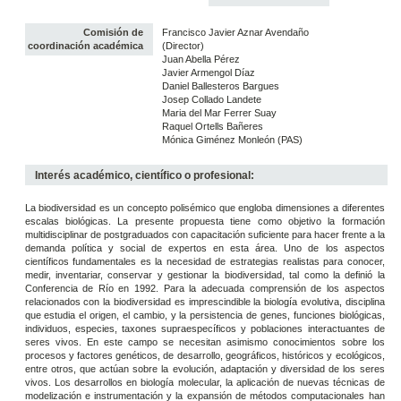
Comisión de
Francisco Javier Aznar Avendaño
coordinación académica
(Director)
Juan Abella Pérez
Javier Armengol Díaz
Daniel Ballesteros Bargues
Josep Collado Landete
Maria del Mar Ferrer Suay
Raquel Ortells Bañeres
Mónica Giménez Monleón (PAS)
Interés académico, científico o profesional:
La biodiversidad es un concepto polisémico que engloba dimensiones a diferentes
escalas biológicas. La presente propuesta tiene como objetivo la formación
multidisciplinar de postgraduados con capacitación suficiente para hacer frente a la
demanda política y social de expertos en esta área. Uno de los aspectos
científicos fundamentales es la necesidad de estrategias realistas para conocer,
medir, inventariar, conservar y gestionar la biodiversidad, tal como la definió la
Conferencia de Río en 1992. Para la adecuada comprensión de los aspectos
relacionados con la biodiversidad es imprescindible la biología evolutiva, disciplina
que estudia el origen, el cambio, y la persistencia de genes, funciones biológicas,
individuos, especies, taxones supraespecíficos y poblaciones interactuantes de
seres vivos. En este campo se necesitan asimismo conocimientos sobre los
procesos y factores genéticos, de desarrollo, geográficos, históricos y ecológicos,
entre otros, que actúan sobre la evolución, adaptación y diversidad de los seres
vivos. Los desarrollos en biología molecular, la aplicación de nuevas técnicas de
modelización e instrumentación y la expansión de métodos computacionales han