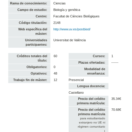
Rama de conocimiento:
Ciencias
Campo de estudio:
Biología y genética
Centre:
Facultat de Ciències Biològiques
Código titulación:
2148
Web específica del
http://www.uv.es/postbiod/
máster:
Universidades
Universitat de València
participantes:
Créditos totales del
60
Cursos:
1
título:
Plazas ofertadas:
------
Obligatorios:
0
Modalidad de
Optativos:
48
enseñanza:
Trabajo fin de máster:
12
Presencial
Lengua docencia:
Castellano
Precio del crédito
35.34€
primera matrícula:
Precio del crédito
70.68€
primera matrícula
para estudiantado
extranjero no UE ni
régimen comunitario
: