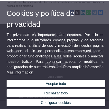
causado un florecimiento de los estudios evolutivos en todos los niveles de
organización biológica.
Cookies y política de
privacidad
Tu privacidad es importante para nosotros. Por ello te
informamos que utilizamos cookies propias y de terceros
para realizar análisis de uso y medición de nuestra página
web con el fin de personalizar contenidos,así como
Máster Universitario en Biodiversidad: Conservación y
proporcionar funcionalidades a las redes sociales o analizar
Evolución
nuestro tráfico. Para continuar acepta o modifica la
configuración de nuestras cookies. Para ampliar información
Más información
Aula Virtual
Guias docentes
Aceptar todo
Calendario y horarios
Rechazar todo
Configurar cookies
© 2026 UV. - Av. Vicent Andrés Estellés, 19, 46100 Burjassot Tel 963544373