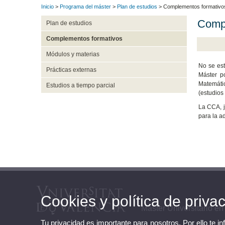
Inicio
>
Programa del máster
>
Plan de estudios
> Complementos formativo
Compl
Plan de estudios
Complementos formativos
Módulos y materias
No se est
Prácticas externas
Máster p
Matemátic
Estudios a tiempo parcial
(estudios
La CCA, j
para la a
Cookies y política de priva
Máster Universitario en
Tu privacidad es importante para nosotros. Por ello te i