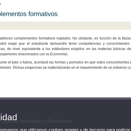
s
ementos formativos
ablecen complementos formativos reglados. No obstante, en función de la titula
odrá exigir que el estudiante demuestre tener competencias y conocimientos s
as, de nivel equivalente a los estándares exigidos en las materias básicas de
 superiores relacionados con la Economía).
unto el tutor o tutora, acordará las formas y periodos en que estos conocimientos
dmisión. Dichas exigencias se materializarán en el requerimiento de un esfuerzo 
cidad
 Ciencias Actuariales y Financieras
nformamos que utilizamos cookies propias y de terceros para realizar