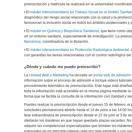
preinscripción y matrícula se realizará en la universidad coordinad
• El
máster interuniversitario en Trabajo Social en el Ámbito Sanitar
diagnóstico del riesgo social relacionado con la salud y la promoc
favorezcan la inclusión social en todos los ámbitos asistenciales y 
• El
máster en Química y Bioquímica Sanitarias
, que tiene como obj
en un entorno sanitario, especialmente de investigación. La preinscr
Barcelona
, coordinadora de la titulación.
• El
máster interuniversitario en Protección Radiológica Ambiental
,
con garantías las tareas relacionadas con el control radiológico de
¿Dónde y cuándo me puedo preinscribir?
La
Unidad Web y Márketing
ha lanzado un
portal web de admisión
información sobre el proceso de admisión e incluye videos tutoriale
procedimiento telemático de preinscripción. Este lugar está diseña
toda la información está accesible en la misma página mediante l
forma que se facilita la consulta de la información con claridad y sen
Puedes realizar la preinscripción desde el jueves 15 de febrero, el
solicitudes permanecerá abierto hasta el 14 de junio a las 14:00 h
fase extraordinaria de preinscripción desde el 22 de julio al 3 de s
ofertarán los másteres en que hayan quedado plazas vacantes. No 
adquirir las competencias especializadas que brindan los másteres 
esenciales en un mercado laboral cada vez más exigente y con una