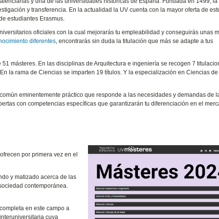
valencianas y una de las universidades históricas de España. Fundada en 1499, l
estigación y transferencia. En la actualidad la UV cuenta con la mayor oferta de es
 de estudiantes Erasmus.
iversitarios oficiales con la cual mejorarás tu empleabilidad y conseguirás unas 
nocimiento diferentes
, encontrarás sin duda la titulación que más se adapte a tus
 51 másteres. En las disciplinas de Arquitectura e ingeniería se recogen 7 titulacio
En la rama de Ciencias se imparten 19 títulos. Y la especialización en Ciencias de
ue común eminentemente práctico que responde a las necesidades y demandas de l
expertas con competencias específicas que garantizarán tu diferenciación en el mer
 ofrecen por primera vez en el
ndo y matizado acerca de las
a sociedad contemporánea.
 completa en este campo a
interuniversitaria cuya