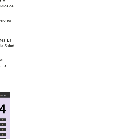
a UV
tudios de
mejores
nes. La
 la Salud
as
cado