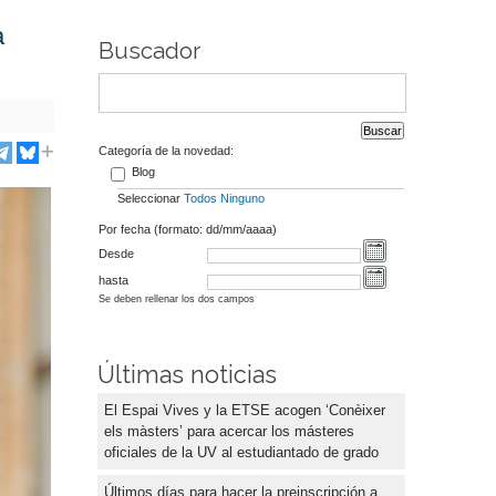
a
Buscador
Categoría de la novedad:
Blog
Seleccionar
Todos
Ninguno
Por fecha (formato: dd/mm/aaaa)
Desde
hasta
Se deben rellenar los dos campos
Últimas noticias
El Espai Vives y la ETSE acogen ‘Conèixer
els màsters’ para acercar los másteres
oficiales de la UV al estudiantado de grado
Últimos días para hacer la preinscripción a