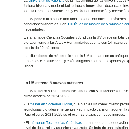
La
Universitat de València
es la más antigua de las universidades 
fusiona historia y modernidad, cultura e innovación, docencia e inv
toda la Comunitat Valenciana, y es líder en innovación y recepción
La UV pone a tu alcance una amplia oferta formativa de másteres un
condiciones laborales. Con
110 títulos de máster, de 5 ramas de co
necesidades.
En la rama de Ciencias Sociales y Jurídicas la UV ofrece un total de
oferta en torno a las Artes y Humanidades cuenta con 14 másteres. 
consta de 19 másteres.
Las titulaciones de máster oficial de la UV cuentan con un enfoq
empresas e instituciones, y están dirigidas a formar a expertos y 
laboral.
La UV estrena 5 nuevos másteres
La UV refuerza su oferta interdisciplinaria con 5 titulaciones que se
curso académico 2024-2025:
• El
máster en Sociedad Digital
, que plantea un conocimiento profu
tecnologías digitales emergentes y su impacto transformador en l
Para el curso 2024-2025 se ofrecen 25 plazas de nuevo ingreso.
• El
máster en Tecnologías Cuánticas
, que propone una educación
nivel de desarrollo y usuario/a avanzado. Se trata de una titulación 