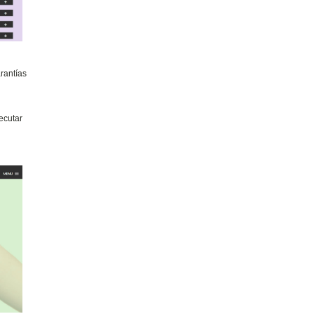
arantías
ecutar