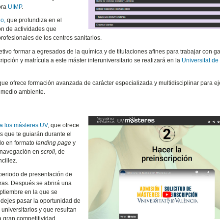
ora
UIMP
.
io,
que profundiza en el
ión de actividades que
profesionales de los centros sanitarios.
etivo formar a egresados de la química y de titulaciones afines para trabajar con g
ipción y matrícula a este máster interuniversitario se realizará en la
Universitat de
 que ofrece formación avanzada de carácter especializada y multidisciplinar para ej
l medio ambiente.
 a los másteres UV
, que ofrece
s que te guiarán durante el
do en formato
landing page
y
a navegación en
scroll
, de
cillez.
 periodo de presentación de
oras. Después se abrirá una
eptiembre en la que se
dejes pasar la oportunidad de
universitarios y que resultan
 gran competitividad.