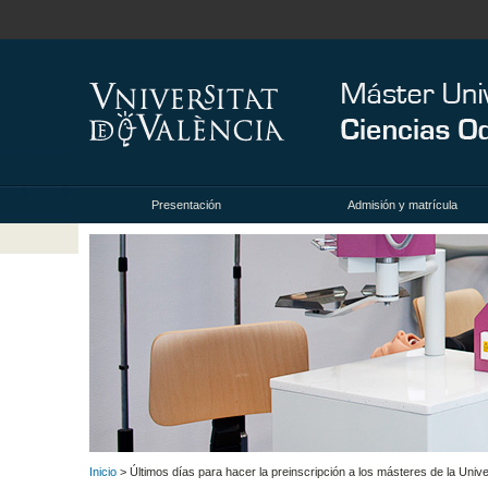
Presentación
Admisión y matrícula
Inicio
> Últimos días para hacer la preinscripción a los másteres de la Univ