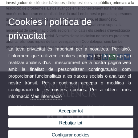
investigadors de ciències bàsiques, clíniques i de salut pública, orientats a la
resolució de problemes. Estos avanços en el coneixement fonamental
només es traduiran en qualitat de vida oral i en benestar per a les persones
Cookies i política de
quan puguen ser aplicats per a millorar la prevenció, el diagnòstic,
tractament i rehabilitació de les malalties orals, la qual cosa suposa la
necessitat de coordinació dels sectors implicats i els centres d'investigació
privacitat
amb el sector de la industrial. A través d'esta iniciativa no sols es pretenen
afrontar els nous reptes de la investigació en Odontologia, sinó també
propiciar l'adaptació del sistema d'investigació a estos nous escenaris.
La teva privacitat és important per a nosaltres. Per això,
t'informem que utilitzem cookies pròpies i de tercers per a
realitzar anàlisis d'ús i mesurament de la nostra pàgina web
amb la finalitat de personalitzar continguts,així com
proporcionar funcionalitats a les xarxes socials o analitzar el
nostre trànsit. Per a continuar accepta o modifica la
configuració de les nostres cookies. Per a obtenir més
informació
Més informació
Màster Universitari en Ciències Odontològiques
Acceptar tot
Rebutjar tot
Configurar cookies