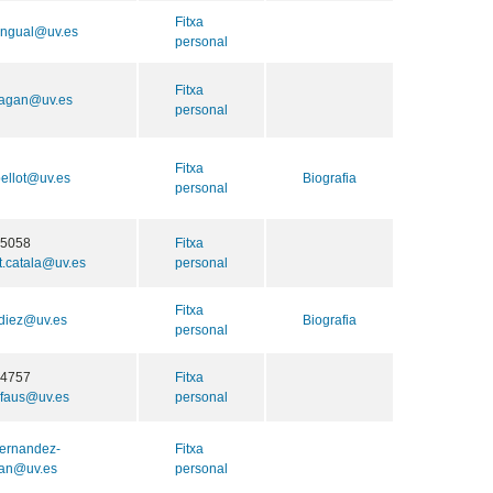
Fitxa
engual@uv.es
personal
Fitxa
.bagan@uv.es
personal
Fitxa
bellot@uv.es
Biografia
personal
55058
Fitxa
t.catala@uv.es
personal
Fitxa
.diez@uv.es
Biografia
personal
64757
Fitxa
.faus@uv.es
personal
fernandez-
Fitxa
van@uv.es
personal