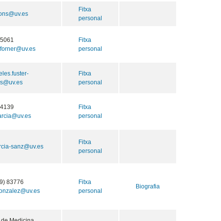
Fitxa
fons@uv.es
personal
55061
Fitxa
.forner@uv.es
personal
les.fuster-
Fitxa
es@uv.es
personal
64139
Fitxa
arcia@uv.es
personal
Fitxa
rcia-sanz@uv.es
personal
9) 83776
Fitxa
Biografia
gonzalez@uv.es
personal
 de Medicina