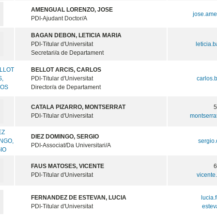
AMENGUAL LORENZO, JOSE
jose.am
PDI-Ajudant Doctor/A
BAGAN DEBON, LETICIA MARIA
PDI-Titular d'Universitat
leticia
Secretari/a de Departament
BELLOT ARCIS, CARLOS
PDI-Titular d'Universitat
carlos.
Director/a de Departament
CATALA PIZARRO, MONTSERRAT
PDI-Titular d'Universitat
montserra
DIEZ DOMINGO, SERGIO
sergio
PDI-Associat/Da Universitari/A
FAUS MATOSES, VICENTE
PDI-Titular d'Universitat
vicente
FERNANDEZ DE ESTEVAN, LUCIA
lucia.
PDI-Titular d'Universitat
este