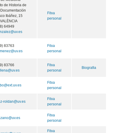
o de Historia de
y Documentación
Fitxa
sco Ibáñez, 15
personal
 VALÈNCIA
8) 64949
onzalez@uv.es
9) 83763
Fitxa
jimenez@uv.es
personal
9) 83766
Fitxa
Biografia
.llena@uv.es
personal
Fitxa
obo@ext.uv.es
personal
Fitxa
ez-roldan@uv.es
personal
Fitxa
lozano@uv.es
personal
Fitxa