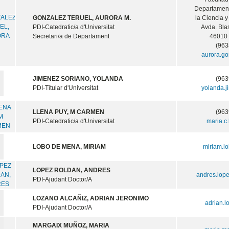
Departament
GONZALEZ TERUEL, AURORA M.
la Ciencia 
PDI-Catedratic/a d'Universitat
Avda. Bla
Secretari/a de Departament
46010
(963
aurora.g
JIMENEZ SORIANO, YOLANDA
(963
PDI-Titular d'Universitat
yolanda.
LLENA PUY, M CARMEN
(963
PDI-Catedratic/a d'Universitat
maria.c
LOBO DE MENA, MIRIAM
miriam.l
LOPEZ ROLDAN, ANDRES
andres.lop
PDI-Ajudant Doctor/A
LOZANO ALCAÑIZ, ADRIAN JERONIMO
adrian.
PDI-Ajudant Doctor/A
MARGAIX MUÑOZ, MARIA