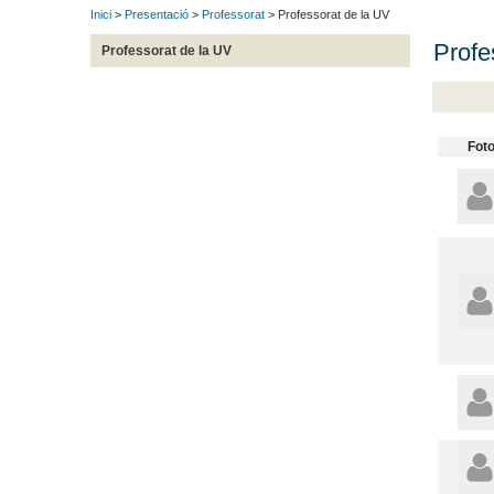
Inici
>
Presentació
>
Professorat
> Professorat de la UV
Profe
Professorat de la UV
Fot