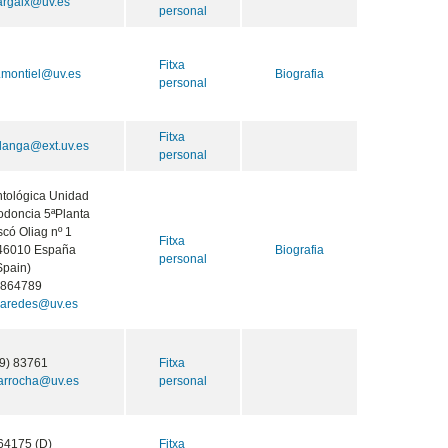
argaix@uv.es
personal
Fitxa
.montiel@uv.es
Biografia
personal
Fitxa
langa@ext.uv.es
personal
ntológica Unidad
odoncia 5ªPlanta
có Oliag nº 1
Fitxa
 46010 España
Biografia
personal
Spain)
3864789
paredes@uv.es
9) 83761
Fitxa
arrocha@uv.es
personal
64175 (D)
Fitxa