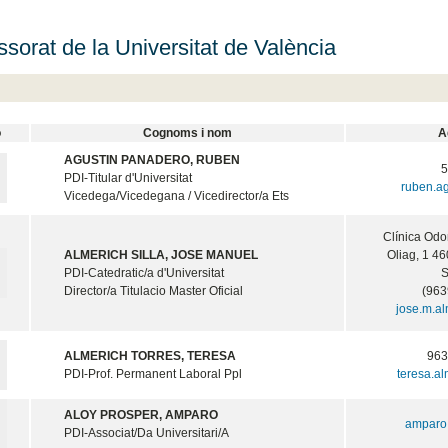
ssorat de la Universitat de València
o
Cognoms i nom
A
AGUSTIN PANADERO, RUBEN
PDI-Titular d'Universitat
ruben.a
Vicedega/Vicedegana / Vicedirector/a Ets
Clínica Odo
ALMERICH SILLA, JOSE MANUEL
Oliag, 1 
PDI-Catedratic/a d'Universitat
Director/a Titulacio Master Oficial
(963
jose.m.a
ALMERICH TORRES, TERESA
96
PDI-Prof. Permanent Laboral Ppl
teresa.a
ALOY PROSPER, AMPARO
amparo
PDI-Associat/Da Universitari/A