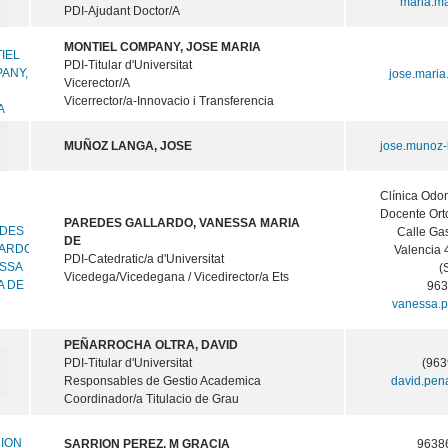
maria.m
PDI-Ajudant Doctor/A
MONTIEL COMPANY, JOSE MARIA
PDI-Titular d'Universitat
jose.maria
Vicerector/A
Vicerrector/a-Innovacio i Transferencia
MUÑOZ LANGA, JOSE
jose.munoz-
Clínica Odo
Docente Ort
PAREDES GALLARDO, VANESSA MARIA
Calle Gas
DE
Valencia
PDI-Catedratic/a d'Universitat
(
Vicedega/Vicedegana / Vicedirector/a Ets
96
vanessa.
PEÑARROCHA OLTRA, DAVID
PDI-Titular d'Universitat
(963
Responsables de Gestio Academica
david.pen
Coordinador/a Titulacio de Grau
SARRION PEREZ, M GRACIA
9638