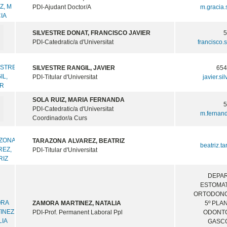
PDI-Ajudant Doctor/A
m.gracia.
SILVESTRE DONAT, FRANCISCO JAVIER
PDI-Catedratic/a d'Universitat
francisco.
SILVESTRE RANGIL, JAVIER
65
PDI-Titular d'Universitat
javier.s
SOLA RUIZ, MARIA FERNANDA
PDI-Catedratic/a d'Universitat
m.fernan
Coordinador/a Curs
TARAZONA ALVAREZ, BEATRIZ
beatriz.t
PDI-Titular d'Universitat
DEPA
ESTOMAT
ORTODONC
ZAMORA MARTINEZ, NATALIA
5º PLA
PDI-Prof. Permanent Laboral Ppl
ODONTO
GASCÓ