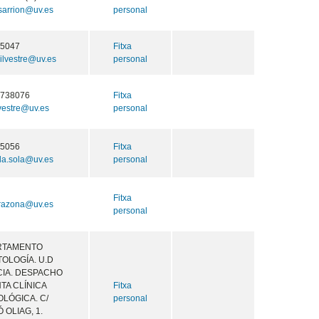
sarrion@uv.es
personal
55047
Fitxa
silvestre@uv.es
personal
4738076
Fitxa
ilvestre@uv.es
personal
55056
Fitxa
da.sola@uv.es
personal
Fitxa
arazona@uv.es
personal
RTAMENTO
OLOGÍA. U.D
IA. DESPACHO
NTA CLÍNICA
Fitxa
LÓGICA. C/
personal
 OLIAG, 1.