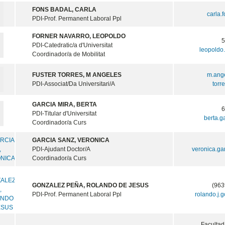
FONS BADAL, CARLA
carla.
PDI-Prof. Permanent Laboral Ppl
FORNER NAVARRO, LEOPOLDO
PDI-Catedratic/a d'Universitat
leopoldo
Coordinador/a de Mobilitat
FUSTER TORRES, M ANGELES
m.ange
PDI-Associat/Da Universitari/A
torr
GARCIA MIRA, BERTA
PDI-Titular d'Universitat
berta.g
Coordinador/a Curs
GARCIA SANZ, VERONICA
PDI-Ajudant Doctor/A
veronica.ga
Coordinador/a Curs
GONZALEZ PEÑA, ROLANDO DE JESUS
(963
PDI-Prof. Permanent Laboral Ppl
rolando.j.
Facultad