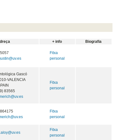
dreça
+ info
Biografia
55057
Fitxa
gustin@uv.es
personal
ntológica Gascó
46010-VALENCIA
Fitxa
SPAIN
personal
9) 83565
lmerich@uv.es
3864175
Fitxa
lmerich@uv.es
personal
Fitxa
.aloy@uv.es
personal