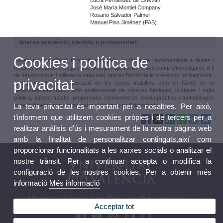
Lucía Fernández de Estevan
José María Montiel Company
Rosario Salvador Palmer
Manuel Pino Jiménez (PAS)
Interès acadèmic, científic o professional:
Cookies i política de
Aquest màster ofereix formació avançada en l’àrea de l’estomatologia a titulats i
titulades dentistes i metges que desitgen aprofundir el seu camp d’investigació. A fi
de desenvolupar i millorar la salut oral, tant en l’àmbit de la prevenció, el diagnòstic,
privacitat
el tractament i la rehabilitació de les seues malalties com en l’àmbit de la
necessària interrelació amb professionals de ciències bàsiques, clíniques i salut
pública, aquest màster proporciona coneixements teoricopràctics i metodologies
especialitzades per a emprendre el doctorat en Odontologia.
La teva privacitat és important per a nosaltres. Per això,
t'informem que utilitzem cookies pròpies i de tercers per a
realitzar anàlisis d'ús i mesurament de la nostra pàgina web
amb la finalitat de personalitzar continguts,així com
proporcionar funcionalitats a les xarxes socials o analitzar el
nostre trànsit. Per a continuar accepta o modifica la
configuració de les nostres cookies. Per a obtenir més
informació
Més informació
Màster Universitari en Ciències Odontològiques
Acceptar tot