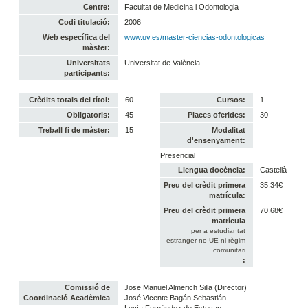
Centre:
Facultat de Medicina i Odontologia
Codi titulació:
2006
Web específica del
www.uv.es/master-ciencias-odontologicas
màster:
Universitats
Universitat de València
participants:
Crèdits totals del títol:
60
Cursos:
1
Obligatoris:
45
Places oferides:
30
Treball fi de màster:
15
Modalitat
d'ensenyament:
Presencial
Llengua docència:
Castellà
Preu del crèdit primera
35.34€
matrícula:
Preu del crèdit primera
70.68€
matrícula
per a estudiantat
estranger no UE ni règim
comunitari
:
Comissió de
Jose Manuel Almerich Silla (Director)
Coordinació Acadèmica
José Vicente Bagán Sebastián