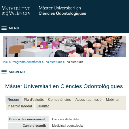
MENÚ
Inici
>
Programa del màster
>
Pla d'estudis
> Pla d'estudis
SUBMENU
Màster Universitari en Ciències Odontològiques
Resum
Pla d'estudis
Competències
Accés i admissió
Mobilitat
Inserció laboral
Qualitat
Branca de coneixement:
Ciències de la Salut
Camp d'estudi:
Medicina i odontologia