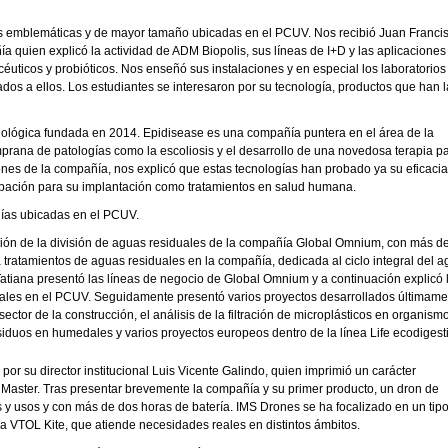
ás emblemáticas y de mayor tamaño ubicadas en el PCUV. Nos recibió Juan Franci
ía quien explicó la actividad de ADM Biopolis, sus líneas de I+D y las aplicacione
céuticos y probióticos. Nos enseñó sus instalaciones y en especial los laboratorios
os a ellos. Los estudiantes se interesaron por su tecnología, productos que han 
cnológica fundada en 2014. Epidisease es una compañía puntera en el área de la
mprana de patologías como la escoliosis y el desarrollo de una novedosa terapia pa
iones de la compañía, nos explicó que estas tecnologías han probado ya su eficacia
probación para su implantación como tratamientos en salud humana.
ñías ubicadas en el PCUV.
ción de la división de aguas residuales de la compañía Global Omnium, con más d
tratamientos de aguas residuales en la compañía, dedicada al ciclo integral del a
atiana presentó las líneas de negocio de Global Omnium y a continuación explicó 
duales en el PCUV. Seguidamente presentó varios proyectos desarrollados últimam
ctor de la construcción, el análisis de la filtración de microplásticos en organism
esiduos en humedales y varios proyectos europeos dentro de la línea Life ecodigesti
or su director institucional Luis Vicente Galindo, quien imprimió un carácter
l Master. Tras presentar brevemente la compañía y su primer producto, un dron de
es y usos y con más de dos horas de batería. IMS Drones se ha focalizado en un tip
ma VTOL Kite, que atiende necesidades reales en distintos ámbitos.