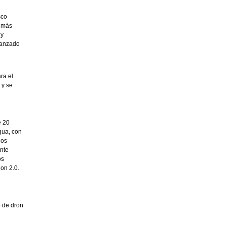
sco
s más
 y
lanzado
ra el
 y se
e 20
gua, con
los
ente
os
on 2.0.
o de dron