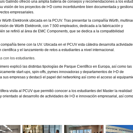
Luis Galindo ofreció una amplia batería de consejos y recomendaciones a los estud
 su visión de los proyectos de I+D como incertidumbre bien documentada y gestio
oyectos empresariales.
n de Würth Elektronik ubicada en la PCUV. Tras presentar la compañía Würth, multina
sión de Würth Elektronik, con 7.500 empleados, dedicada a la fabricación y
n se refirió al área de EMC Components, que se dedica a la compatibilidad
compañía tiene con la UV. Ubicada en el PCUV esta cátedra desarrolla actividade
científica y el lanzamiento de retos a estudiantes a nivel internacional.
s con los estudiantes.
mero explicó las distintas tipologías de Parque Científico en Europa, así como las
camente start-ups, spin-offs, pymes innovadoras y departamentos de I+D de
a sus empresas y destacó el papel del networking así como el acceso al equipami
ctífera visita al PCUV que permitió conocer a los estudiantes del Master la realidad 
y orientado al desarrollo de actividades de I+D e innovación empresarial, así com