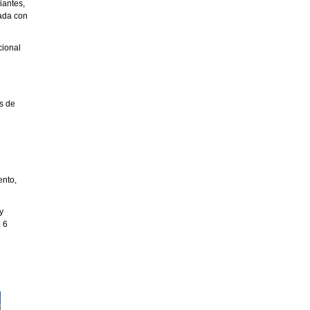
iantes,
nada con
cional
s de
ento,
y
o 6