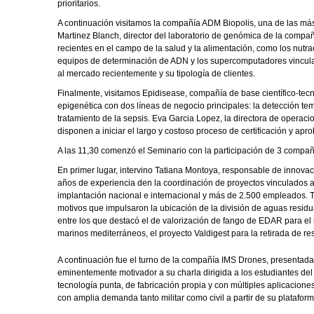
prioritarios.
A continuación visitamos la compañía ADM Biopolis, una de las m
Martinez Blanch, director del laboratorio de genómica de la compañ
recientes en el campo de la salud y la alimentación, como los nutra
equipos de determinación de ADN y los supercomputadores vinculad
al mercado recientemente y su tipología de clientes.
Finalmente, visitamos Epidisease, compañía de base científico-te
epigenética con dos líneas de negocio principales: la detección te
tratamiento de la sepsis. Eva Garcia Lopez, la directora de operac
disponen a iniciar el largo y costoso proceso de certificación y a
A las 11,30 comenzó el Seminario con la participación de 3 compa
En primer lugar, intervino Tatiana Montoya, responsable de innova
años de experiencia den la coordinación de proyectos vinculados a 
implantación nacional e internacional y más de 2.500 empleados. T
motivos que impulsaron la ubicación de la división de aguas resi
entre los que destacó el de valorización de fango de EDAR para el se
marinos mediterráneos, el proyecto Valdigest para la retirada de r
A continuación fue el turno de la compañía IMS Drones, presentada p
eminentemente motivador a su charla dirigida a los estudiantes de
tecnología punta, de fabricación propia y con múltiples aplicacion
con amplia demanda tanto militar como civil a partir de su platafor