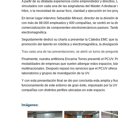
A partir de su dilatada experiencia como emprendedor y directivo, 
vinculados con cada una de las asignaturas del Master. A destacar
hitos, o la necesidad de aunar foco, claridad y ejecución en los pr
En tercer lugar intervino Sebastián Mirasol, director de la divisió
con más de 88.000 empleados y 400 compañías, se centró en la divi
comercialización de componentes electromecánicos pasivos. Tambié
electromagnética.
Seguidamente dedicó su charla a presentar la Cátedra EMC que la 
promoción del talento en robótica y electromagnética, la divulgación 
Tras cada una de las presentaciones, se abrió un turno de pregunta
Finalmente, nuestra anfitriona Encarna Torres presentó el PCUV. Pri
modalidades de empresas que suelen albergar estos espacios, bási
multinacionales. Después repasó los servicios que el PCUV ofrece 
laboratorios y grupos de investigación de la UV.
Y con esta presentación final se dio por concluida esta amplia y fru
funcionamiento de este entorno de gran éxito, impulsado por la UV 
compañías con distintos perfiles ubicadas en este espacio.
Imágenes: