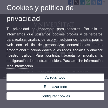
Cookies y política de
privacidad
Tu privacidad es importante para nosotros. Por ello te
informamos que utilizamos cookies propias y de terceros
para realizar análisis de uso y medición de nuestra página
Máster en Derechos Humanos, Democracia y Justicia
web con el fin de personalizar contenidos,así como
Internacional
proporcionar funcionalidades a las redes sociales o analizar
nuestro tráfico. Para continuar acepta o modifica la
configuración de nuestras cookies. Para ampliar información
Más información
© 2026 UV. - C/Serpis, nº29. 46022 Valencia. Tel: 961625417
Aceptar todo
Aviso legal
|
Accesibilidad
|
Política privacidad
|
Cookies
|
Transparencia
|
Buzón de Contacto
Rechazar todo
Configurar cookies