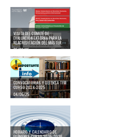
23/09/25
Visita del Comité de Evaluación Externa para la reacreditación del Máster.
VISITA DEL COMITÉ DE
EVALUACIÓN EXTERNA PARA LA
REACREDITACIÓN DEL MÁSTER.
05/06/25
Convocatorias y defensa TFM curso 2024-2025
CONVOCATORIAS Y DEFENSA TFM
CURSO 2024-2025
04/06/25
HORARIO Y CALENDARIO DE EXÁMENES CURSO 2025-2026
HORARIO Y CALENDARIO DE
EXÁMENES CURSO 2025-2026