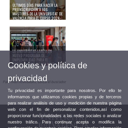
ÚLTIMOS DÍAS PARA HACER LA
PREINSCRIPCIÓN A LOS
MÁSTERES DE LA UNIVERSITAT DE
VALÈNCIA PARA EL CURSO 2024-
2025
La Universitat lanza un nuevo programa de empleabilidad para el estudiant
10/06/24
LA UNIVERSITAT LANZA UN
NUEVO PROGRAMA DE
EMPLEABILIDAD PARA EL
Cookies y política de
ESTUDIANTADO DE ÚLTIMOS
CURSOS DE GRADO Y DE MÁSTER
20/04/23
privacidad
Para más novedades, utiliza el buscador
Tu privacidad es importante para nosotros. Por ello te
informamos que utilizamos cookies propias y de terceros
para realizar análisis de uso y medición de nuestra página
web con el fin de personalizar contenidos,así como
proporcionar funcionalidades a las redes sociales o analizar
nuestro tráfico. Para continuar acepta o modifica la