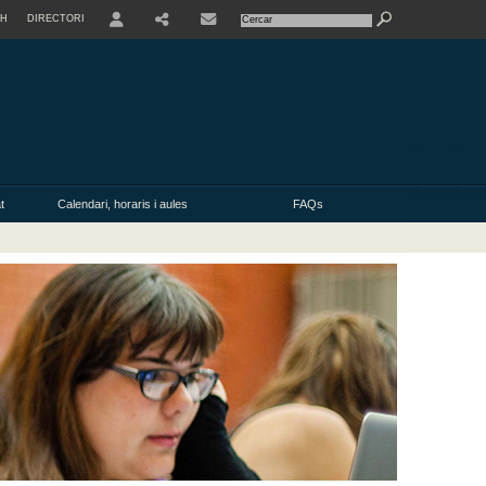
SH
DIRECTORI
USER
t
Calendari, horaris i aules
FAQs