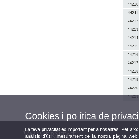
44210
44211
44212
44213
44214
44215
44216
44217
44218
44219
44220
44223
Cookies i política de privaci
La teva privacitat és important per a nosaltres. Per això
anàlisis d'ús i mesurament de la nostra pàgina web a