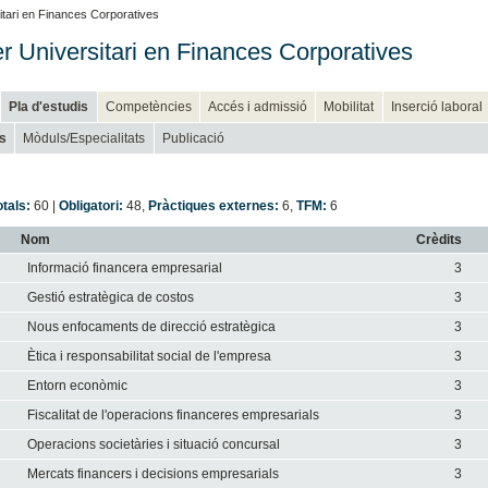
tari en Finances Corporatives
r Universitari en Finances Corporatives
Pla d'estudis
Competències
Accés i admissió
Mobilitat
Inserció laboral
s
Mòduls/Especialitats
Publicació
otals:
60 |
Obligatori:
48
,
Pràctiques externes:
6
,
TFM:
6
Nom
Crèdits
Informació financera empresarial
3
Gestió estratègica de costos
3
Nous enfocaments de direcció estratègica
3
Ètica i responsabilitat social de l'empresa
3
Entorn econòmic
3
Fiscalitat de l'operacions financeres empresarials
3
Operacions societàries i situació concursal
3
Mercats financers i decisions empresarials
3