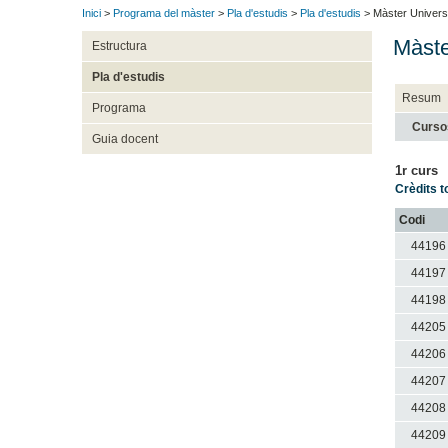
Inici
>
Programa del màster
>
Pla d'estudis
>
Pla d'estudis
> Màster Universi
Màste
Estructura
Pla d'estudis
Resum
Programa
Curso
Guia docent
1r curs
Crèdits t
Codi
44196
44197
44198
44205
44206
44207
44208
44209