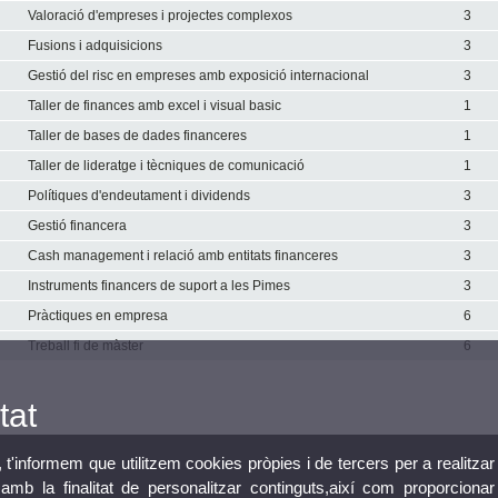
Valoració d'empreses i projectes complexos
3
Fusions i adquisicions
3
Gestió del risc en empreses amb exposició internacional
3
Taller de finances amb excel i visual basic
1
Taller de bases de dades financeres
1
Taller de lideratge i tècniques de comunicació
1
Polítiques d'endeutament i dividends
3
Gestió financera
3
Cash management i relació amb entitats financeres
3
Instruments financers de suport a les Pimes
3
Pràctiques en empresa
6
Treball fi de màster
6
tat
, t'informem que utilitzem cookies pròpies i de tercers per a realitzar
mb la finalitat de personalitzar continguts,així com proporcionar