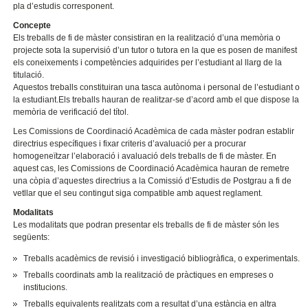
pla d’estudis corresponent.
Concepte
Els treballs de fi de màster consistiran en la realització d’una memòria o
projecte sota la supervisió d’un tutor o tutora en la que es posen de manifest
els coneixements i competències adquirides per l’estudiant al llarg de la
titulació.
Aquestos treballs constituiran una tasca autònoma i personal de l’estudiant o
la estudiant.Els treballs hauran de realitzar-se d’acord amb el que dispose la
memòria de verificació del títol.
Les Comissions de Coordinació Acadèmica de cada màster podran establir
directrius específiques i fixar criteris d’avaluació per a procurar
homogeneïtzar l’elaboració i avaluació dels treballs de fi de màster. En
aquest cas, les Comissions de Coordinació Acadèmica hauran de remetre
una còpia d’aquestes directrius a la Comissió d’Estudis de Postgrau a fi de
vetllar que el seu contingut siga compatible amb aquest reglament.
Modalitats
Les modalitats que podran presentar els treballs de fi de màster són les
següents:
Treballs acadèmics de revisió i investigació bibliogràfica, o experimentals.
Treballs coordinats amb la realització de pràctiques en empreses o
institucions.
Treballs equivalents realitzats com a resultat d’una estància en altra