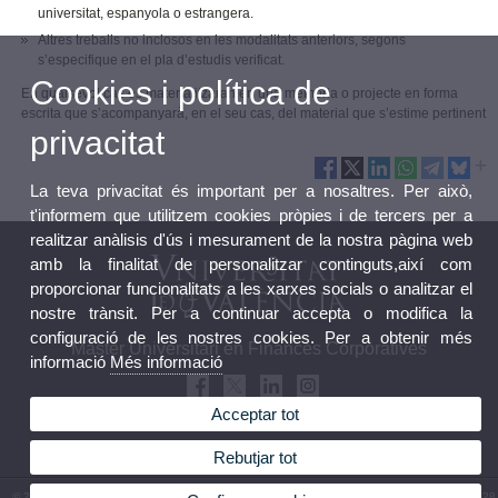
universitat, espanyola o estrangera.
Altres treballs no inclosos en les modalitats anteriors, segons
s’especifique en el pla d’estudis verificat.
Cookies i política de
En qualsevol cas es materialitzaran en una memòria o projecte en forma
escrita que s’acompanyarà, en el seu cas, del material que s’estime pertinent
privacitat
La teva privacitat és important per a nosaltres. Per això,
t'informem que utilitzem cookies pròpies i de tercers per a
realitzar anàlisis d'ús i mesurament de la nostra pàgina web
amb la finalitat de personalitzar continguts,així com
proporcionar funcionalitats a les xarxes socials o analitzar el
nostre trànsit. Per a continuar accepta o modifica la
configuració de les nostres cookies. Per a obtenir més
Màster Universitari en Finances Corporatives
informació
Més informació
Acceptar tot
Rebutjar tot
© 2026 UV. - Campus Tarongers Avda. dels Tarongers, s/n . 46022 València. Telèfon: 963 828