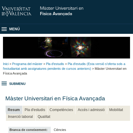
MENÚ
Inici
>
Programa del màster
>
Pla d'estudis
>
Pla d'estudis (Esta versió s'oferta sols a
l'estudiantat amb assignatures pendents de cursos anteriors)
> Màster Universitari en
Física Avançada
SUBMENU
Màster Universitari en Física Avançada
Resum
Pla d'estudis
Competències
Accés i admissió
Mobilitat
Inserció laboral
Qualitat
Branca de coneixement:
Ciències