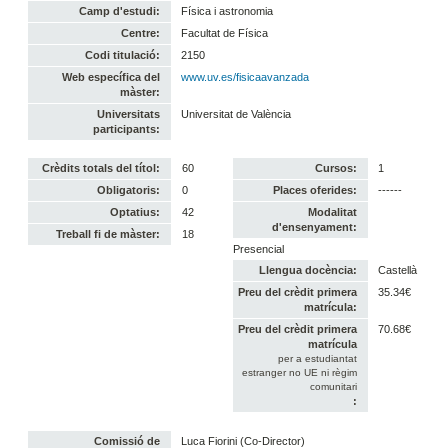
Camp d'estudi:
Física i astronomia
Centre:
Facultat de Física
Codi titulació:
2150
Web específica del
www.uv.es/fisicaavanzada
màster:
Universitats
Universitat de València
participants:
Crèdits totals del títol:
60
Cursos:
1
Obligatoris:
0
Places oferides:
------
Optatius:
42
Modalitat
d'ensenyament:
Treball fi de màster:
18
Presencial
Llengua docència:
Castellà
Preu del crèdit primera
35.34€
matrícula:
Preu del crèdit primera
70.68€
matrícula
per a estudiantat
estranger no UE ni règim
comunitari
:
Comissió de
Luca Fiorini (Co-Director)