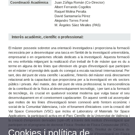
Coordinació Acadèmica
Juan Zúñiga Román (Co-Director)
Albert Ferrando Cogollos
Raquel Molina Peralta
David Santamaría Pérez
Alejandro Torres Forné
M. Ángeles Sáez Miralles (PAS)
Interès acadèmic, científic o professional:
El màster posseeix sobretot una orientació investigadora i proporciona la formació
necessària per a desenvolupar una tasca en l’àmbit de la investigació universitària,
empresarial o en organismes oficials dedicats a la investigació. Aquesta formació
es veu enfortida mitjançant la realització d’un treball de fi de màster que es du a
terme en alguna de les línies que ofereixen els grups d’investigació que participen
en el màster i el prestigi dels quals és conegut a escala nacional i internacional. Per
tant, des del punt de vista científic i acadèmic, l’interès del màster està directament
relacionat amb la capacitació que proporciona per a la investigació en els sectors
públics i privats. Així mateix, des del punt de vista professional, la transcendència
de la contribució de la física al desenvolupament tecnològic, i per tant a la formació
de tecnòlegs, és crucial en qualsevol societat moderna que vulga basar el seu
desenvolupament en el coneixement capdavanter. En aquest sentit cal assenyalar
que moltes de les línies d’investigació tenen connexió amb l’entorn econòmic i
social de la Comunitat Valenciana, i són el fonament d’iniciatives com la creació del
Val Space Consortium (VSC) que inclou el Laboratory of Materials for Space
Applications, la participació activa en el Parc Científic de la Universitat de València i
la creació d’empreses derivades (spin-off) a través dels instituts d’investigació que
participen en el programa de doctorat Física: l’Institut de Física Corpuscular (IFIC),
l’Institut d’Instrumentació per a Imatge Molecular (I3M), l’Institut de Ciència de
Cookies i política de
Materials de la Universitat de València (ICMUV), l’Institut d’Investigació en Física