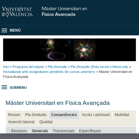
MENÚ
Inici
>
Programa del màster
>
Pla d'estudis
>
Pla d'estudis (Esta versió s'oferta sols a
l'estudiantat amb assignatures pendents de cursos anteriors)
> Màster Universitari en
Física Avançada
SUBMENU
Màster Universitari en Física Avançada
Resum
Pla d'estudis
Competències
Accés i admissió
Mobilitat
Inserció laboral
Qualitat
Bàsiques
Generals
Transversals
Específiques