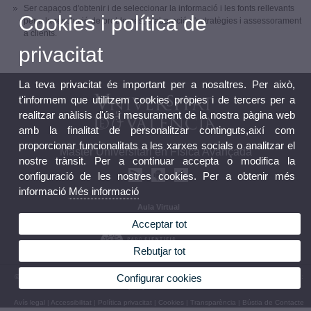
Ser capaços d'obtenir i de seleccionar la informació i les fonts rellevants
Cookies i política de
per a la resolució de problemes, elaboració d'estratègies i assessorament
a clients.
privacitat
La teva privacitat és important per a nosaltres. Per això,
t'informem que utilitzem cookies pròpies i de tercers per a
realitzar anàlisis d'ús i mesurament de la nostra pàgina web
amb la finalitat de personalitzar continguts,així com
proporcionar funcionalitats a les xarxes socials o analitzar el
Màster Universitari en Física Avançada
nostre trànsit. Per a continuar accepta o modifica la
configuració de les nostres cookies. Per a obtenir més
informació
Més informació
Aula Virtual
Seu electrònica
Acceptar tot
Rebutjar tot
Configurar cookies
© 2026 UV. - Av. Vicent Andrés Estellés, 19. 46100 Burjassot. València. Espanya. Telèfon:
(+34) 96 354 33 07
Avís legal
|
Accessibilitat
|
Política privacitat
|
Cookies
|
Transparència
|
Bústia de Contacte