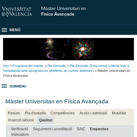
MENÚ
Inici
>
Programa del màster
>
Pla d'estudis
>
Pla d'estudis (Esta versió s'oferta sols a
l'estudiantat amb assignatures pendents de cursos anteriors)
> Màster Universitari en
Física Avançada
SUBMENU
Màster Universitari en Física Avançada
Resum
Pla d'estudis
Competències
Accés i admissió
Mobilitat
Inserció laboral
Qualitat
Verificació
Seguiment i acreditació
SAIC
Enquestes
Indicadors