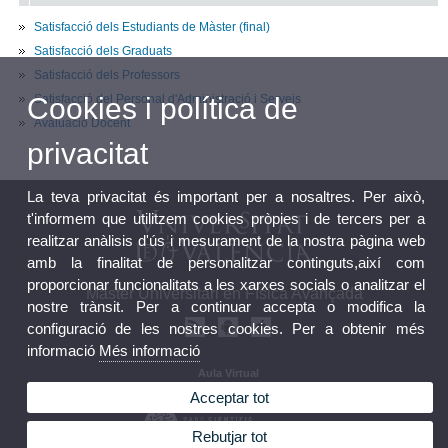
Satisfacció dels Estudiants de Màster (final)
Satisfacció dels Graduats
Satisfacció dels Professors
Satisfacció del Personal d'Administració i Serveis
Cookies i política de
Avaluació Docent
privacitat
La teva privacitat és important per a nosaltres. Per això,
t'informem que utilitzem cookies pròpies i de tercers per a
realitzar anàlisis d'ús i mesurament de la nostra pàgina web
amb la finalitat de personalitzar continguts,així com
proporcionar funcionalitats a les xarxes socials o analitzar el
Màster Universitari en Física Avançada
nostre trànsit. Per a continuar accepta o modifica la
configuració de les nostres cookies. Per a obtenir més
informació
Més informació
Aula Virtual
Seu electrònica
Acceptar tot
Rebutjar tot