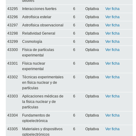
débiles
43295
Interacciones fuertes
6
Optativa
Ver ficha
43296
Astrofísica estelar
6
Optativa
Ver ficha
43297
Astrofísica observacional
6
Optativa
Ver ficha
43298
Relatividad General
6
Optativa
Ver ficha
43299
Cosmología
6
Optativa
Ver ficha
43300
Física de partículas
6
Optativa
Ver ficha
experimental
43301
Física nuclear
6
Optativa
Ver ficha
experimental
43302
Técnicas experimentales
6
Optativa
Ver ficha
en física nuclear y de
partículas
43303
Aplicaciones médicas de
6
Optativa
Ver ficha
la física nuclear y de
partículas
43304
Fundamentos de
6
Optativa
Ver ficha
optoelectrónica
43305
Materiales y dispositivos
6
Optativa
Ver ficha
optoelectrónicos