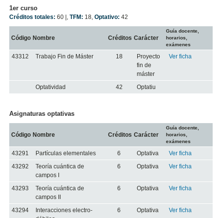
1er curso
Créditos totales:
60 |
,
TFM:
18
,
Optativo:
42
Guía docente,
Código
Nombre
Créditos
Carácter
horarios,
exámenes
43312
Trabajo Fin de Máster
18
Proyecto
Ver ficha
fin de
máster
Optatividad
42
Optatiu
Asignaturas optativas
Guía docente,
Código
Nombre
Créditos
Carácter
horarios,
exámenes
43291
Partículas elementales
6
Optativa
Ver ficha
43292
Teoría cuántica de
6
Optativa
Ver ficha
campos I
43293
Teoría cuántica de
6
Optativa
Ver ficha
campos II
43294
Interacciones electro-
6
Optativa
Ver ficha