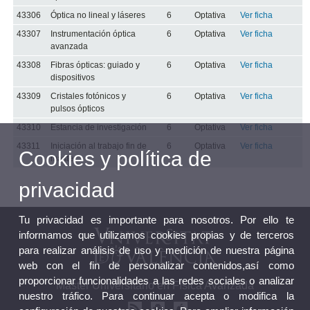
43306
Óptica no lineal y láseres
6
Optativa
Ver ficha
43307
Instrumentación óptica
6
Optativa
Ver ficha
avanzada
43308
Fibras ópticas: guiado y
6
Optativa
Ver ficha
dispositivos
43309
Cristales fotónicos y
6
Optativa
Ver ficha
pulsos ópticos
43310
Estancia de investigación
6
Optativa
Ver ficha
43311
Iniciación al trabajo fin de
6
Optativa
Ver ficha
Cookies y política de
máster
privacidad
Tu privacidad es importante para nosotros. Por ello te
informamos que utilizamos cookies propias y de terceros
para realizar análisis de uso y medición de nuestra página
web con el fin de personalizar contenidos,así como
proporcionar funcionalidades a las redes sociales o analizar
Máster Universitario en Física Avanzada
nuestro tráfico. Para continuar acepta o modifica la