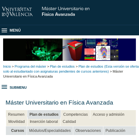
MENÚ
Inicio
>
Programa del máster
>
Plan de estudios
>
Plan de estudios (Esta versión se oferta
solo al estudiantado con asignaturas pendientes de cursos anteriores)
> Máster
Universitario en Física Avanzada
SUBMENU
Máster Universitario en Física Avanzada
Resumen
Plan de estudios
Competencias
Acceso y admisión
Movilidad
Inserción laboral
Calidad
Cursos
Módulos/Especialidades
Observaciones
Publicación