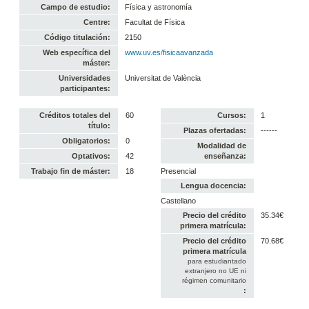
Campo de estudio:
Física y astronomía
Centre:
Facultat de Física
Código titulación:
2150
Web específica del
www.uv.es/fisicaavanzada
máster:
Universidades
Universitat de València
participantes:
Créditos totales del
60
Cursos:
1
título:
Plazas ofertadas:
------
Obligatorios:
0
Modalidad de
Optativos:
42
enseñanza:
Trabajo fin de máster:
18
Presencial
Lengua docencia:
Castellano
Precio del crédito
35.34€
primera matrícula:
Precio del crédito
70.68€
primera matrícula
para estudiantado
extranjero no UE ni
régimen comunitario
: