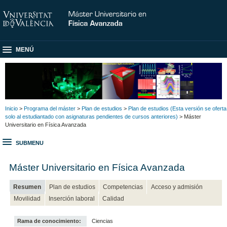
MENÚ
Inicio
>
Programa del máster
>
Plan de estudios
>
Plan de estudios (Esta versión se oferta
solo al estudiantado con asignaturas pendientes de cursos anteriores)
> Máster
Universitario en Física Avanzada
SUBMENU
Máster Universitario en Física Avanzada
Resumen
Plan de estudios
Competencias
Acceso y admisión
Movilidad
Inserción laboral
Calidad
Rama de conocimiento:
Ciencias