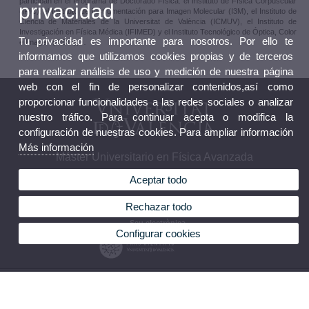
participan en el Programa de Doctorado Física: el Instituto de Física Corpuscular
privacidad
(IFIC), el Instituto de Instrumentación para Imagen Molecular (I3M), el Instituto de
Ciencia de Materiales de la Universitat de València (ICMUV), el Instituto de
Investigación en Física Médica (IFIMED) y el Instituto Tecnológico de Óptica, Color
Tu privacidad es importante para nosotros. Por ello te
e Imagen (AIDO),…
informamos que utilizamos cookies propias y de terceros
para realizar análisis de uso y medición de nuestra página
web con el fin de personalizar contenidos,así como
proporcionar funcionalidades a las redes sociales o analizar
nuestro tráfico. Para continuar acepta o modifica la
configuración de nuestras cookies. Para ampliar información
Más información
Máster Universitario en Física Avanzada
Aceptar todo
Rechazar todo
Aula Virtual
Seu electrònica
Configurar cookies
© 2026 UV. - Av. Vicent Andrés Estellés, 19. 46100 Burjassot. Valencia. España. Teléfono:
(+34) 96 354 33 07
Aviso legal
|
Accesibilidad
|
Política privacidad
|
Cookies
|
Transparencia
|
Buzón de Contacto