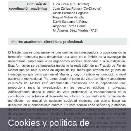
Comisión de
Luca Fiorini (Co-Director)
coordinación académica
Juan Zúñiga Román (Co-Director)
Albert Ferrando Cogollos
Raquel Molina Peralta
David Santamaría Pérez
Alejandro Torres Forné
M. Ángeles Sáez Miralles (PAS)
Interés académico, científico o profesional:
El Máster posee principalmente una orientación investigadora proporcionando la
formación necesaria para desarrollar una labor en el ámbito de la investigación
universitaria, empresarial o en organismos oficiales dedicados a la investigación.
Esta formación se ve fortalecida mediante la realización de un Trabajo de Fin de
Máster que se lleva a cabo en alguna de las líneas que ofrecen los grupos de
investigación que participan en el Máster y cuyo prestigio es conocido a nivel
nacional e internacional. Por tanto, desde el punto de vista científico y académico
el interés del Máster está directamente relacionado con la capacitación que
proporciona para la investigación en los sectores públicos y privados.
Adicionalmente, desde el punto de vista profesional, la transcendencia de la
contribución de la Física al desarrollo tecnológico, y por tanto a la formación de
tecnólogos, es crucial en cualquier sociedad moderna que quiera basar su
desarrollo en el conocimiento puntero. En este sentido cabe señalar que muchas
de las líneas de investigación tienen conexión con el entorno económico y social
de la Comunidad Valenciana, siendo el fundamento de iniciativas como la creación
del Val Space Consortium (VSC) que incluye el Laboratory of Materials for Space
Cookies y política de
Applications, la participación activa en el Parc Científic de la Universitat de València
y la creación de empresas spin-off a través de los institutos de investigación que