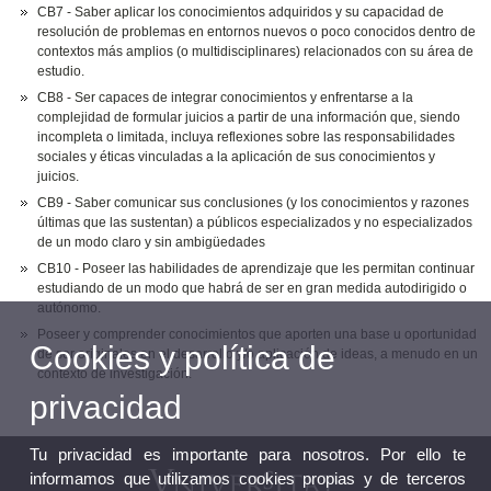
CB7 - Saber aplicar los conocimientos adquiridos y su capacidad de
resolución de problemas en entornos nuevos o poco conocidos dentro de
contextos más amplios (o multidisciplinares) relacionados con su área de
estudio.
CB8 - Ser capaces de integrar conocimientos y enfrentarse a la
complejidad de formular juicios a partir de una información que, siendo
incompleta o limitada, incluya reflexiones sobre las responsabilidades
sociales y éticas vinculadas a la aplicación de sus conocimientos y
juicios.
CB9 - Saber comunicar sus conclusiones (y los conocimientos y razones
últimas que las sustentan) a públicos especializados y no especializados
de un modo claro y sin ambigüedades
CB10 - Poseer las habilidades de aprendizaje que les permitan continuar
estudiando de un modo que habrá de ser en gran medida autodirigido o
autónomo.
Poseer y comprender conocimientos que aporten una base u oportunidad
Cookies y política de
de ser originales en el desarrollo y/o aplicación de ideas, a menudo en un
contexto de investigación.
privacidad
Tu privacidad es importante para nosotros. Por ello te
informamos que utilizamos cookies propias y de terceros