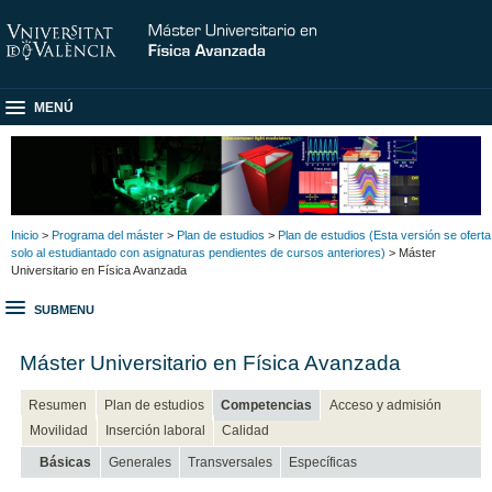
MENÚ
Inicio
>
Programa del máster
>
Plan de estudios
>
Plan de estudios (Esta versión se oferta
solo al estudiantado con asignaturas pendientes de cursos anteriores)
> Máster
Universitario en Física Avanzada
SUBMENU
Máster Universitario en Física Avanzada
Resumen
Plan de estudios
Competencias
Acceso y admisión
Movilidad
Inserción laboral
Calidad
Básicas
Generales
Transversales
Específicas