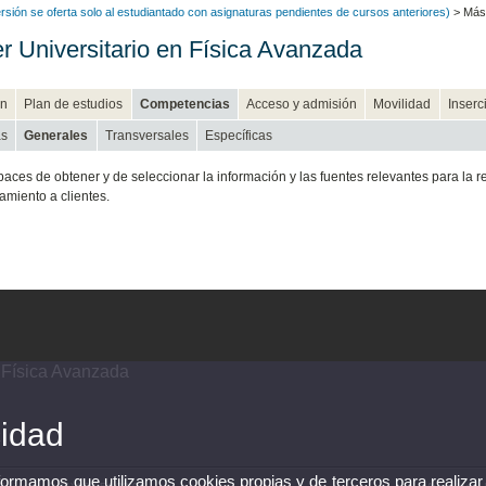
rsión se oferta solo al estudiantado con asignaturas pendientes de cursos anteriores)
> Mást
r Universitario en Física Avanzada
n
Plan de estudios
Competencias
Acceso y admisión
Movilidad
Inserc
as
Generales
Transversales
Específicas
paces de obtener y de seleccionar la información y las fuentes relevantes para la 
amiento a clientes.
n Física Avanzada
cidad
nformamos que utilizamos cookies propias y de terceros para realizar