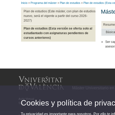
Inicio
>
Programa del máster
>
Plan de estudios
>
Plan de estudios (Esta ve
Máste
Plan de estudios (Este máster, con plan de estudios
nuevo, será el vigente a partir del curso 2026-
2027)
Resume
Plan de estudios (Esta versión se oferta solo al
Básic
estudiantado con asignaturas pendientes de
cursos anteriores)
Ser ca
asesor
Máster Universitario e
Aula Virtual
Cookies y política de priva
Seu electrònica
Tu privacidad es importante para nosotros. Por ello te i