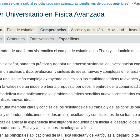
rsión se oferta solo al estudiantado con asignaturas pendientes de cursos anteriores)
> Mást
r Universitario en Física Avanzada
n
Plan de estudios
Competencias
Acceso y admisión
Movilidad
Inserc
as
Generales
Transversales
Específicas
nder de una forma sistemática el campo de estudio de la Física y el dominio de l
.
ir, diseñar, poner en práctica y adoptar un proceso sustancial de investigación c
r un análisis crítico, evaluación y síntesis de ideas nuevas y complejas en el área d
ar una situación compleja extrayendo cuales son las cantidades físicas relevantes
r la validez de un modelo o teoría propuesto por otros miembros de la comunidad ci
modelizar matemáticamente los problemas físicos sencillos nuevos, conectados c
ticos nuevas ideas.
r una memoria clara y concisa de los resultados de su trabajo y de las conclusione
 y defender públicamente el desarrollo, resultados y conclusiones de su trabajo en
paz de aplicar la experiencia investigadora adquirida para iniciar el desarrollo d
nados con la Física y aplicaciones tecnológicas afines.
 las principales aplicaciones de la Física Nuclear y de Partículas al desarrollo d