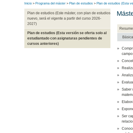
Inicio
>
Programa del máster
>
Plan de estudios
>
Plan de estudios (Esta ve
Máste
Plan de estudios (Este máster, con plan de estudios
nuevo, será el vigente a partir del curso 2026-
2027)
Resume
Plan de estudios (Esta versión se oferta solo al
Básic
estudiantado con asignaturas pendientes de
cursos anteriores)
Compre
campo
Conceb
Realiza
Analiz
Evalua
Saber 
matemá
Elabora
Exponer
Ser ca
relacio
Conocer