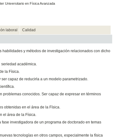
er Universitario en Física Avanzada
ión laboral
Calidad
as habilidades y métodos de investigación relacionados con dicho
on seriedad académica.
e la Física.
 y ser capaz de reducirla a un modelo parametrizado.
entífica.
on problemas conocidos. Ser capaz de expresar en términos
s obtenidas en el área de la Física.
 el área de la Física.
e la fase investigadora de un programa de doctorado en temas
e nuevas tecnologías en otros campos, especialmente la física