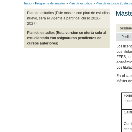
Inicio
>
Programa del máster
>
Plan de estudios
>
Plan de estudios (Esta ve
Máste
Plan de estudios (Este máster, con plan de estudios
nuevo, será el vigente a partir del curso 2026-
2027)
Resume
Plan de estudios (Esta versión se oferta solo al
Perfil
estudiantado con asignaturas pendientes de
cursos anteriores)
Los licen
Los titul
EEES, de
académico
Los titul
En el cas
Máster de
Form
licen
Calif
Currí
consi