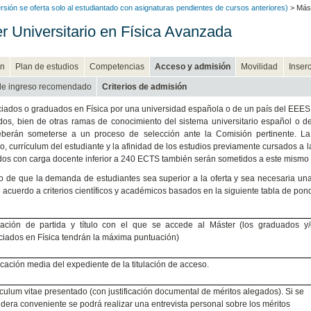
rsión se oferta solo al estudiantado con asignaturas pendientes de cursos anteriores)
> Mást
r Universitario en Física Avanzada
n
Plan de estudios
Competencias
Acceso y admisión
Movilidad
Inserc
 de ingreso recomendado
Criterios de admisión
ciados o graduados en Física por una universidad española o de un país del EEES
ados, bien de otras ramas de conocimiento del sistema universitario español o 
berán someterse a un proceso de selección ante la Comisión pertinente. La 
, currículum del estudiante y la afinidad de los estudios previamente cursados a 
ados con carga docente inferior a 240 ECTS también serán sometidos a este mismo
o de que la demanda de estudiantes sea superior a la oferta y sea necesaria una 
 acuerdo a criterios científicos y académicos basados en la siguiente tabla de pon
ación de partida y título con el que se accede al Máster (los graduados y/
ciados en Física tendrán la máxima puntuación)
icación media del expediente de la titulación de acceso.
culum vitae presentado (con justificación documental de méritos alegados). Si se
dera conveniente se podrá realizar una entrevista personal sobre los méritos