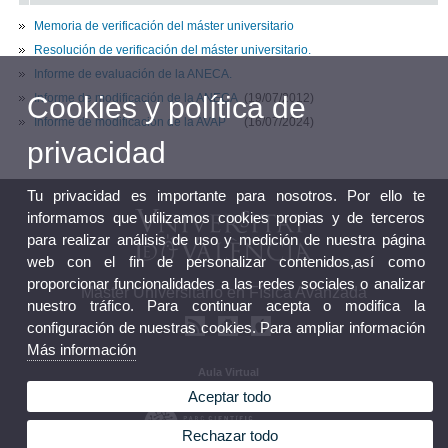
Memoria de verificación del máster universitario
Resolución de verificación del máster universitario.
Informe de evaluación de la ANECA.
Cookies y política de
Informe de modificación de la ANECA
(19/07/2012)
Informe de modificación de la AVAP
(16/07/2024)
privacidad
Tu privacidad es importante para nosotros. Por ello te
informamos que utilizamos cookies propias y de terceros
para realizar análisis de uso y medición de nuestra página
web con el fin de personalizar contenidos,así como
proporcionar funcionalidades a las redes sociales o analizar
Máster Universitario en Física Avanzada
nuestro tráfico. Para continuar acepta o modifica la
configuración de nuestras cookies. Para ampliar información
Más información
Aula Virtual
Seu electrònica
Aceptar todo
Rechazar todo