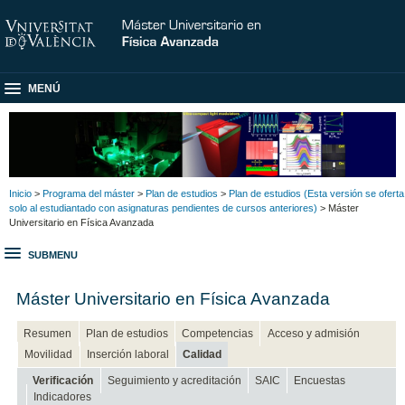
MENÚ
Inicio
>
Programa del máster
>
Plan de estudios
>
Plan de estudios (Esta versión se oferta
solo al estudiantado con asignaturas pendientes de cursos anteriores)
> Máster
Universitario en Física Avanzada
SUBMENU
Máster Universitario en Física Avanzada
Resumen
Plan de estudios
Competencias
Acceso y admisión
Movilidad
Inserción laboral
Calidad
Verificación
Seguimiento y acreditación
SAIC
Encuestas
Indicadores