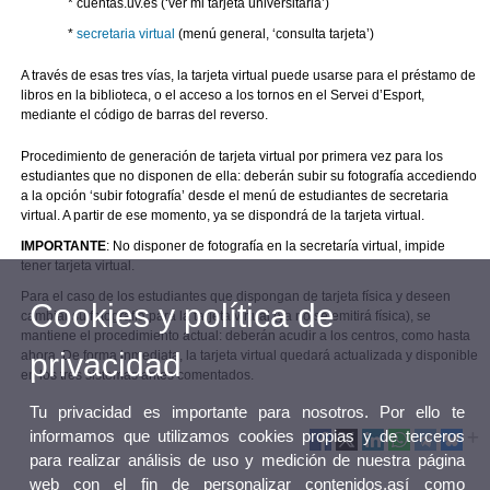
* cuentas.uv.es (‘ver mi tarjeta universitaria’)
*
secretaria virtual
(menú general, ‘consulta tarjeta’)
A través de esas tres vías, la tarjeta virtual puede usarse para el préstamo de
libros en la biblioteca, o el acceso a los tornos en el Servei d’Esport,
mediante el código de barras del reverso.
Procedimiento de generación de tarjeta virtual por primera vez para los
estudiantes que no disponen de ella: deberán subir su fotografía accediendo
a la opción ‘subir fotografía’ desde el menú de estudiantes de secretaria
virtual. A partir de ese momento, ya se dispondrá de la tarjeta virtual.
IMPORTANTE
: No disponer de fotografía en la secretaría virtual, impide
tener tarjeta virtual.
Para el caso de los estudiantes que dispongan de tarjeta física y deseen
Cookies y política de
cambiar su fotografía para la tarjeta virtual (ya no se emitirá física), se
mantiene el procedimiento actual: deberán acudir a los centros, como hasta
privacidad
ahora. De forma inmediata, la tarjeta virtual quedará actualizada y disponible
en los tres sistemas antes comentados.
Tu privacidad es importante para nosotros. Por ello te
informamos que utilizamos cookies propias y de terceros
para realizar análisis de uso y medición de nuestra página
web con el fin de personalizar contenidos,así como