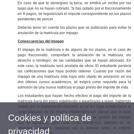
En caso de que te denieguen la beca, se emitirá un recibo por las
tasas que no se hayan cobrado. Si has optado por el fraccionamiento
en 8 pagos, se regularizará el importe correspondiente en los plazos
pendientes de vencer.
Deberás tener en cuenta los plazos que se publicarán para evitar la
anulación de la matrícula por impago.
Consecuencias del impago
El impago de la matrícula o de alguno de los plazos, en el caso de
pago fraccionado, comportará la anulación de la matrícula, sin
derecho a reintegro, de las cantidades que se hayan abonado. En
este caso, la matrícula será anulada de oficio. El estudiante perderá
las calificaciones que haya podido obtener. Cuando por razón del
impago de una matrícula ésta haya sido objeto de anulación en los
dos últimos cursos académicos, se exigirá como requisito para la
admisión de una nueva matrícula el pago previo del importe de ésta.
Los estudiantes que hayan hecho efectivo el pago del importe de la
matrícula fuera del plazo establecido o aquellos/as a quien, habiendo
optado por la domiciliación bancaria, no se les haya podido hacer el
cargo bancario en los plazos establecidos por causas que le sean
Cookies y política de
imputables, tendrán que abonar los gastos de gestión del impago
que se aprueben para cada curso académico, además de los
intereses bancarios cargados por la entidad sobre el importe
privacidad
impagado, si procede.