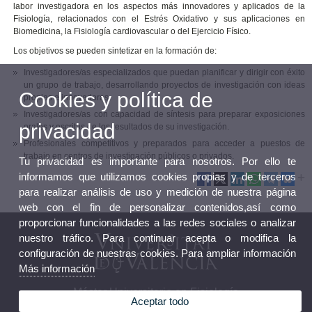
labor investigadora en los aspectos más innovadores y aplicados de la
Fisiología, relacionados con el Estrés Oxidativo y sus aplicaciones en
Biomedicina, la Fisiología cardiovascular o del Ejercicio Físico.
Los objetivos se pueden sintetizar en la formación de:
Investigadores/as especializados que puedan planificar y dirigir con éxito
un grupo de trabajo, desarrollando proyectos de investigación con ideas
Cookies y política de
propias e innovadoras.
Investigadores/as con capacidad de síntesis para preparar exposiciones
privacidad
orales y escritas de los resultados de su investigación.
Profesionales competitivos y preparados para acceder a puestos de
trabajo en centros de investigación públicos o privados.
Tu privacidad es importante para nosotros. Por ello te
informamos que utilizamos cookies propias y de terceros
para realizar análisis de uso y medición de nuestra página
web con el fin de personalizar contenidos,así como
proporcionar funcionalidades a las redes sociales o analizar
nuestro tráfico. Para continuar acepta o modifica la
configuración de nuestras cookies. Para ampliar información
Más información
Máster Universitario en Fisiología
Aceptar todo