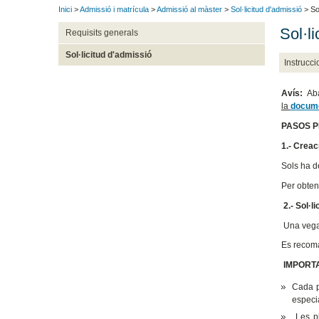
Inici
>
Admissió i matrícula
>
Admissió al màster
>
Sol·licitud d'admissió
> Sol
Sol·l
Requisits generals
Sol·licitud d'admissió
Instrucci
Avís:
Aba
la
docume
PASOS P
1.- Creac
Sols ha d
Per obten
2.- Sol·l
Una vegad
Es recoma
IMPORTA
Cada 
especia
Les p