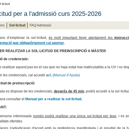
·licitud
icitud per a l'admissió curs 2025-2026
ons
Sol·licitud
FAQ Admissió
ns d’emplenar la sol·licitud,
és molt important llegir atentament les
instrucc
ntació que obligatòriament cal aportar
.
ER REALITZAR LA SOL·LICITUD DE PREINSCRIPCIÓ A MÀSTER
ió de credencials:
e realitzar aquest pas en el cas que no haja estat mai matriculat/da a la UV i no di
ir les credencials, cal accedir
ací.
(
Manual d’Ajuda
)
icitud de preinscripció:
a es dispose de les credencials,
després de 45 min
, podrà accedir a la sol·licit
na consultar el
Manual per a realitzar la sol·licitud
.
NT:
persona interessada
només podrà realitzar una única sol·licitud per fase
, i es p
litats oferides.
laces s'adjudicaran d'acord amb la preferència manifestada
i el resultat de la