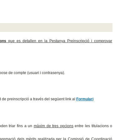
ions
que es detallen en la Pestanya Preinscripció
i c
omprovar
spose de compte (usuari i contrasenya).
ud de preinscripció a través del següent link al
Formulari
oden triar fins a un
màxim de tres opcions
entre les titulacions o
 baremació dels mèrits realitzada per la Comissió de Coordinació