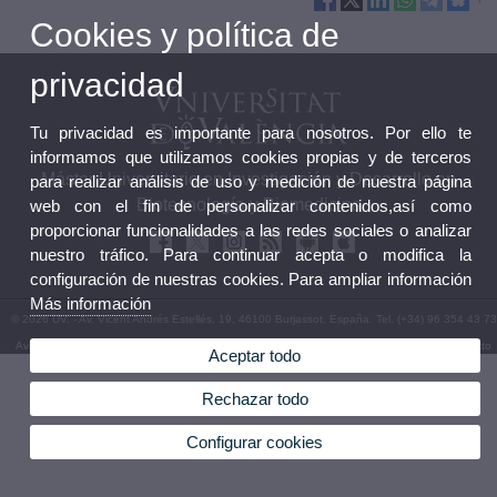
Cookies y política de
privacidad
Tu privacidad es importante para nosotros. Por ello te
informamos que utilizamos cookies propias y de terceros
Máster Universitario en Investigación y Desarrollo en
para realizar análisis de uso y medición de nuestra página
Biotecnología y Biomedicina
web con el fin de personalizar contenidos,así como
proporcionar funcionalidades a las redes sociales o analizar
nuestro tráfico. Para continuar acepta o modifica la
configuración de nuestras cookies. Para ampliar información
Más información
© 2026 UV. - Av. Vicent Andrés Estellés, 19, 46100 Burjassot. España. Tel. (+34) 96 354 43 73
Aviso legal
|
Accesibilidad
|
Política privacidad
|
Cookies
|
Transparencia
|
Buzón de contacto
Aceptar todo
Rechazar todo
Configurar cookies