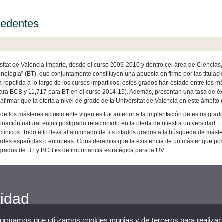
edentes
sitat de València imparte, desde el curso 2009-2010 y dentro del área de Ciencias
cnología” (BT), que conjuntamente constituyen una apuesta en firme por las titulac
a repetida a lo largo de los cursos impartidos, estos grados han estado entre los 
ara BCB y 11,717 para BT en el curso 2014-15). Además, presentan una tasa de éxit
firmar que la oferta a nivel de grado de la Universitat de València en este ámbito d
 de los másteres actualmente vigentes fue anterior a la implantación de estos gr
nuación natural en un postgrado relacionado en la oferta de nuestra universidad. L
clínicos. Todo ello lleva al alumnado de los citados grados a la búsqueda de máste
ades españolas o europeas. Consideramos que la existencia de un máster que pos
grados de BT y BCB es de importancia estratégica para la UV.
cidad
nformamos que utilizamos cookies propias y de terceros para realizar