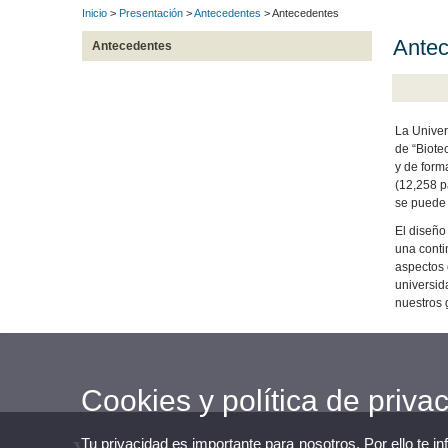
Inicio
>
Presentación
>
Antecedentes
> Antecedentes
Antec
Antecedentes
La Univer
de “Biote
y de form
(12,258 p
se puede a
El diseño
una conti
aspectos 
universid
nuestros 
Cookies y política de priva
Tu privacidad es importante para nosotros. Por ello te i