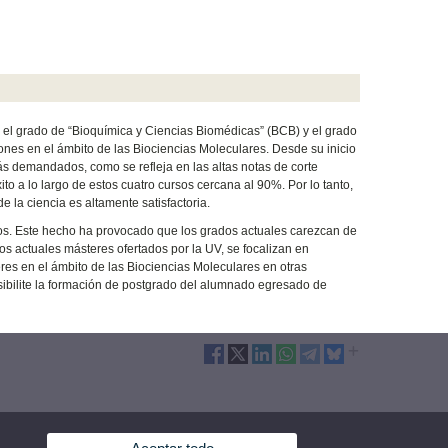
, el grado de “Bioquímica y Ciencias Biomédicas” (BCB) y el grado
iones en el ámbito de las Biociencias Moleculares. Desde su inicio
más demandados, como se refleja en las altas notas de corte
o a lo largo de estos cuatro cursos cercana al 90%. Por lo tanto,
e la ciencia es altamente satisfactoria.
ados. Este hecho ha provocado que los grados actuales carezcan de
os actuales másteres ofertados por la UV, se focalizan en
res en el ámbito de las Biociencias Moleculares en otras
ibilite la formación de postgrado del alumnado egresado de