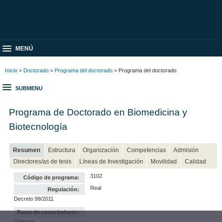
MENÚ
Inicio
>
Doctorado
>
Programa del doctorado
> Programa del doctorado
SUBMENU
Programa de Doctorado en Biomedicina y
Biotecnología
Resumen
Estructura
Organización
Competencias
Admisión
Directores/as de tesis
Líneas de Investigación
Movilidad
Calidad
3102
Código de programa:
Real
Regulación:
Decreto 99/2011
Rama de conocimiento:
Ciencias